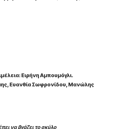
μέλεια: Ειρήνη Αμπουμόγλι.
μης, Ευανθία Σωφρονίδου, Μανώλης
πει να βγάζει το σκύλο