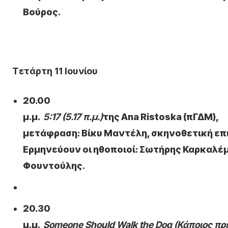
Βούρος.
Τετάρτη 11 Ιουνίου
20.00
μ.μ.
5:17 (5.17 π.μ.)
της Ana Ristoska (πΓΔΜ),
μετάφραση: Βίκυ Μαντέλη, σκηνοθετική επι
Ερμηνεύουν οι ηθοποιοί: Σωτήρης Καρκαλέ
Φουντούλης.
20.30
μ.μ.
Someone Should Walk the Dog (Κάποιος πρέ