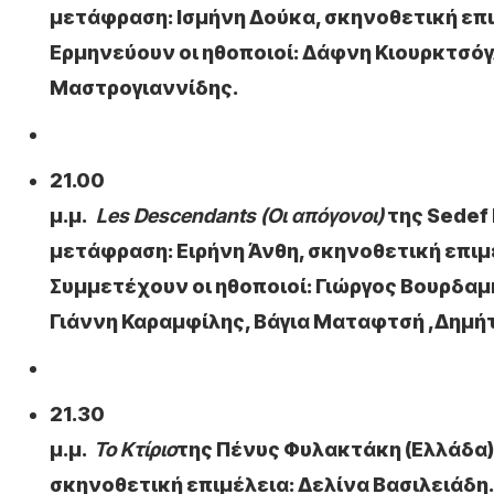
μετάφραση: Ισμήνη Δούκα, σκηνοθετική επ
Ερμηνεύουν οι ηθοποιοί: Δάφνη Κιουρκτσό
Μαστρογιαννίδης.
21.00
μ.μ.
Les Descendants (Οι απόγονοι)
της Sedef 
μετάφραση: Ειρήνη Άνθη, σκηνοθετική επιμ
Συμμετέχουν οι ηθοποιοί: Γιώργος Βουρδα
Γιάννη Καραμφίλης, Βάγια Ματαφτσή ,Δημή
21.30
μ.μ.
Το Κτίριο
της Πένυς Φυλακτάκη (Ελλάδα)
σκηνοθετική επιμέλεια: Δελίνα Βασιλειάδη.