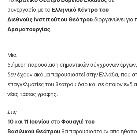
συνεργασία με το
Ελληνικό Κέντρο του
Διεθνούς Ινστιτούτου Θεάτρου
διοργανώνει για
Δραματουργίας
.
Μια
διήμερη παρουσίαση σημαντικών σύγχρονων έργων,
δεν έχουν ακόμα παρουσιαστεί στην Ελλάδα, που α
επαγγελματίες του θεάτρου όσο και σε όποιον ενδιαφ
νέες τάσεις γραφής.
Στις
10
και
11 Ιουνίου
στο
Φουαγιέ του
Βασιλικού Θεάτρου
θα παρουσιαστούν από ηθοποι