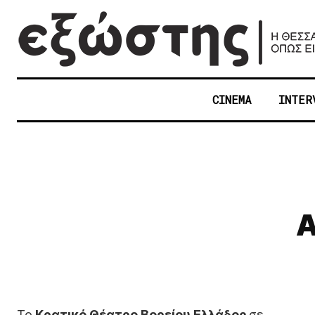
CINEMA
INTER
Α
Το
Κρατικό Θέατρο Βορείου Ελλάδος
σε