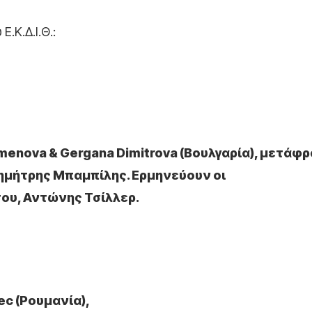
Ε.Κ.Δ.Ι.Θ.:
enova & Gergana Dimitrova (Βουλγαρία), μετάφρ
Δημήτρης Μπαμπίλης. Ερμηνεύουν οι
του, Αντώνης Τσίλλερ.
ec (Ρουμανία),