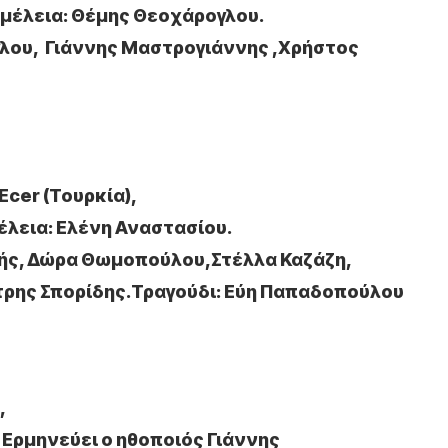
ιμέλεια: Θέμης Θεοχάρογλου.
γλου, Γιάννης Μαστρογιάννης ,Χρήστος
Ecer (Τουρκία),
έλεια: Ελένη Αναστασίου.
μής, Δώρα Θωμοπούλου,Στέλλα Καζάζη,
τρης Σπορίδης.
Τραγούδι: Εύη Παπαδοπούλου
,
 Ερμηνεύει ο ηθοποιός Γιάννης