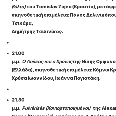
βόλτα)
του Tomislav Zajec (Κροατία), μετάφ
σκηνοθετική επιμέλεια: Πάνος Δελινικόπου
Τσικάρα
,
Δημήτρης Τσιλινίκος.
21.00
μ.μ.
Ο Λούκας και ο Χρόνος
της Νίκης Ορφανο
(Ελλάδα), σκηνοθετική επιμέλεια: Κόμνω Κρ
Χρύσα Ιωαννίδου, Ιωάννα Παγιατάκη.
21.30
μ.μ.
Pulvérisés (Κονιορτοποιημένοι)
της Alexa