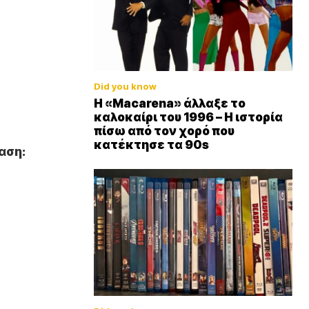
Did you know
Η «Macarena» άλλαξε το
καλοκαίρι του 1996 – Η ιστορία
πίσω από τον χορό που
κατέκτησε τα 90s
αση: