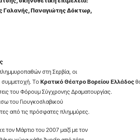
άτσης, σκηνοθετική επιμέλεια:
ος Γαλανής, Παναγιώτης Δόκτωρ,
ς
ν πλημμυροπαθών στη Σερβία, οι
η συμμετοχή. Το
Κρατικό Θέατρο Βορείου Ελλάδος
θ
σεις του Φόρουμ Σύγχρονης Δραματουργίας.
έσω του Γιουγκοσλαβικού
τες από τις πρόσφατες πλημμύρες.
 τον Μάρτιο του 2007 μαζί με τον
άνει χώρα κάθε Άνοιξη από τότε.