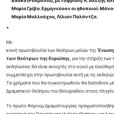
Badea (Ρουμανία), μετάφραση: Κ. Αλέξης Αλ
Μαρία Γρίβα. Ερμηνεύουν οι ηθοποιοί: Μάν
Μαρία Μαλλούχου, Λίλιαν Παλάντζα.
Με
κοινή πρωτοβουλία των θεάτρων μελών της
Ένωση
των Θεάτρων της Ευρώπης
, για την στήριξη τω
εκδηλώσεις θα είναι ανοιχτές στο κοινό με ελεύθερ
συμμετάσχει στην πρωτοβουλία αυτή με τις εκδηλώ
Τα χρήματα που θα συγκεντρωθούν θα διατεθούν μ
Δραματικού Θεάτρου του Βελιγραδίου στους πληγέν
Το πρώτο Φόρουμ Δραματουργίας πραγματοποιήθηκε
εορτασμό της Παγκόσμιας Ημέρας Θεάτρου και λαμβ