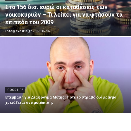
Στα 156 δισ. ευρώ οι καταθέσεις των
νοικοκυριών – Τι λείπει για να φτάσουν τα
επίπεδα του 2009
info@exostis.gr
-
07/08/2026
GOOD LIFE
Επέμβαση για Διάφραγμα Μύτης: Πότε το στραβό διάφραγμα
χρειάζεται αντιμετώπιση;