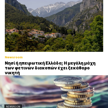
Newsroom
Νησί ή ηπειρωτική Ελλάδα; Η μεγάλη μάχη
των φετινών διακοπών έχει ξεκάθαρο
νικητή
NEWSROOM