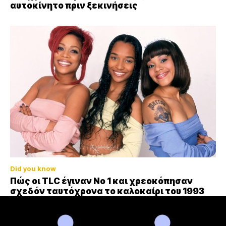
αυτοκίνητο πριν ξεκινήσεις
Did you know
Πώς οι TLC έγιναν Νο 1 και χρεοκόπησαν
σχεδόν ταυτόχρονα το καλοκαίρι του 1993