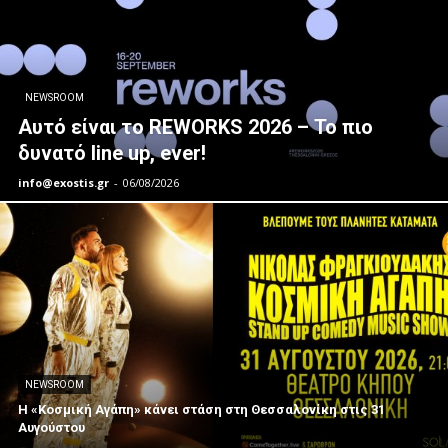
NEWSROOM
Αυτό είναι το REWORKS 2026 – Το πιο
δυνατό line up, ever!
info@exostis.gr
-
06/08/2026
NEWSROOM
Η «Κοσμική Αγάπη» κάνει στάση στη Θεσσαλονίκη στις 31
Αυγούστου