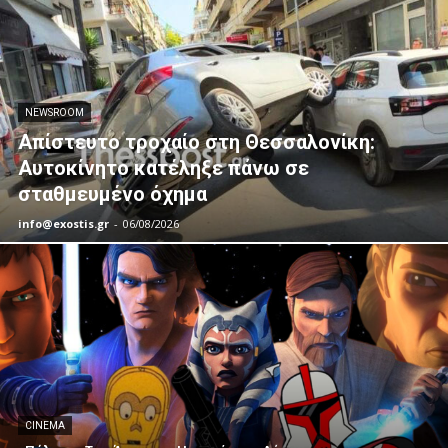
NEWSROOM
Απίστευτο τροχαίο στη Θεσσαλονίκη:
Αυτοκίνητο κατέληξε πάνω σε
σταθμευμένο όχημα
info@exostis.gr
-
06/08/2026
CINEMA