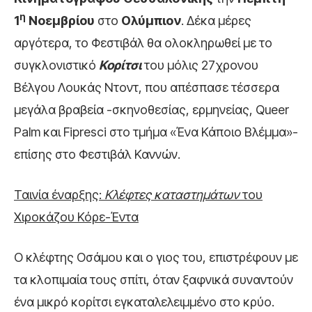
η
1
Νοεμβρίου
στο
Ολύμπιον
. Δέκα μέρες
αργότερα, το Φεστιβάλ θα ολοκληρωθεί με το
συγκλονιστικό
Κορίτσι
του μόλις 27χρονου
Βέλγου Λουκάς Ντοντ, που απέσπασε τέσσερα
μεγάλα βραβεία -σκηνοθεσίας, ερμηνείας, Queer
Palm και Fipresci στο τμήμα «Ένα Κάποιο Βλέμμα»-
επίσης στο Φεστιβάλ Καννών.
Ταινία έναρξης:
Κλέφτες καταστημάτων
του
Χιροκάζου Κόρε-Έντα
Ο κλέφτης Οσάμου και ο γιος του, επιστρέφουν με
τα κλοπιμαία τους σπίτι, όταν ξαφνικά συναντούν
ένα μικρό κορίτσι εγκαταλελειμμένο στο κρύο.