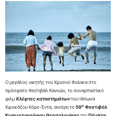
O μεγάλος νικητής του Χρυσού Φοίνικα στο
πρόσφατο Φεστιβάλ Καννών, το συναρπαστικό
φιλμ
Κλέφτες καταστημάτων
του Ιάπωνα
ο
Χιροκάζου Κόρε-Έντα, ανοίγει το
59
Φεστιβάλ
Κινηματογράφου Θεσσαλονίκης
την
Πέμπτη