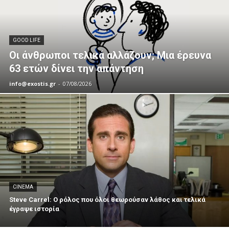
GOOD LIFE
Οι άνθρωποι τελικά αλλάζουν; Μια έρευνα
63 ετών δίνει την απάντηση
info@exostis.gr
-
07/08/2026
CINEMA
Steve Carrel: Ο ρόλος που όλοι θεωρούσαν λάθος και τελικά
έγραψε ιστορία