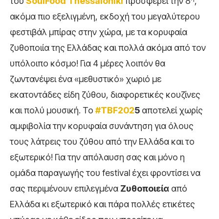
του
SoulFood
Thessaloniki
προσφέρει την 8
,
ακόμα πιο εξελιγμένη, εκδοχή του μεγαλύτερου
φεστιβάλ μπίρας στην χώρα, με τα κορυφαία
ζυθοποιία της Ελλάδας και πολλά ακόμα από τον
υπόλοιπο κόσμο! Για 4 μέρες λοιπόν θα
ζωντανέψει ένα «μεθυστικό» χωριό με
εκατοντάδες είδη ζύθου, διαφορετικές κουζίνες
και πολύ μουσική. Το
#
TBF
202
5
αποτελεί χωρίς
αμφιβολία την κορυφαία συνάντηση για όλους
τους λάτρεις του ζύθου από την Ελλάδα και το
εξωτερικό! Για την απόλαυση σας και μόνο η
ομάδα παραγωγής του festival έχει φροντίσει να
σας περιμένουν επιλεγμένα
Ζυθοποιεία
από
Ελλάδα κι εξωτερικό και πάρα πολλές ετικέτες