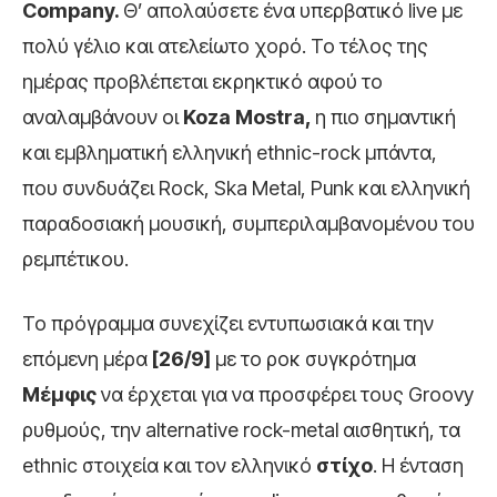
Company
.
Θ’ απολαύσετε ένα υπερβατικό live με
πολύ γέλιο και ατελείωτο χορό. Το τέλος της
ημέρας προβλέπεται εκρηκτικό αφού το
αναλαμβάνουν οι
Koza
Mostra
,
η πιο σημαντική
και εμβληματική ελληνική ethnic-rock μπάντα,
που συνδυάζει Rock, Ska Metal, Punk και ελληνική
παραδοσιακή μουσική, συμπεριλαμβανομένου του
ρεμπέτικου.
Το πρόγραμμα συνεχίζει εντυπωσιακά και την
επόμενη μέρα
[26/9]
με το ροκ συγκρότημα
Μέμφις
να έρχεται για να προσφέρει τους Groovy
ρυθμούς, την alternative rock-metal αισθητική, τα
ethnic στοιχεία και τον ελληνικό
στίχο
. Η ένταση