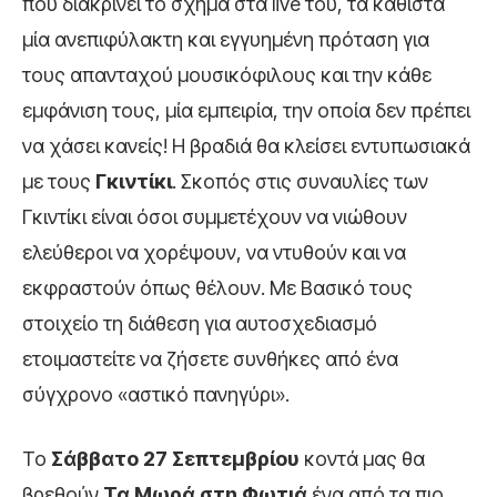
που διακρίνει το σχήμα στα live του, τα καθιστά
μία ανεπιφύλακτη και εγγυημένη πρόταση για
τους απανταχού μουσικόφιλους και την κάθε
εμφάνιση τους, μία εμπειρία, την οποία δεν πρέπει
να χάσει κανείς! Η βραδιά θα κλείσει εντυπωσιακά
με τους
Γκιντίκι
. Σκοπός στις συναυλίες των
Γκιντίκι είναι όσοι συμμετέχουν να νιώθουν
ελεύθεροι να χορέψουν, να ντυθούν και να
εκφραστούν όπως θέλουν. Με Βασικό τους
στοιχείο τη διάθεση για αυτοσχεδιασμό
ετοιμαστείτε να ζήσετε συνθήκες από ένα
σύγχρονο «αστικό πανηγύρι».
Το
Σάββατο
27 Σεπτεμβρίου
κοντά μας θα
βρεθούν
Τα Μωρά στη Φωτιά
ένα από τα πιο