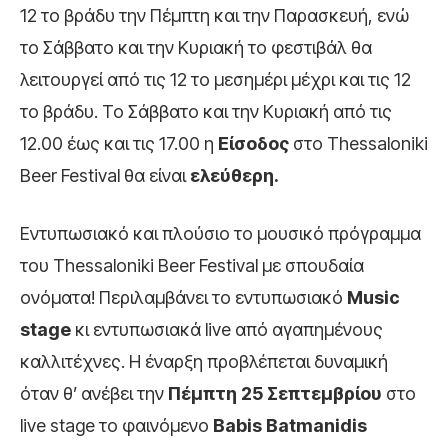
12 το βράδυ την Πέμπτη και την Παρασκευή, ενώ
το Σάββατο και την Κυριακή το φεστιβάλ θα
λειτουργεί από τις 12 το μεσημέρι μέχρι και τις 12
το βράδυ. Το Σάββατο και την Κυριακή από τις
12.00 έως και τις 17.00 η
Είσοδος
στο Thessaloniki
Beer Festival θα είναι
ελεύθερη.
Εντυπωσιακό και πλούσιο το μουσικό πρόγραμμα
του Thessaloniki Beer Festival με σπουδαία
ονόματα! Περιλαμβάνει το εντυπωσιακό
Music
stage
κι εντυπωσιακά live από αγαπημένους
καλλιτέχνες. Η έναρξη προβλέπεται δυναμική
όταν θ’ ανέβει την
Πέμπτη 25 Σεπτεμβρίου
στο
live stage το φαινόμενο
Babis
Batmanidis