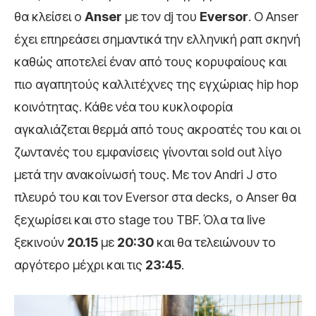
θα κλείσει ο
Anser
με τον dj του
Eversor
. Ο Anser
έχει επηρεάσει σημαντικά την ελληνική ραπ σκηνή
καθώς αποτελεί έναν από τους κορυφαίους και
πιο αγαπητούς καλλιτέχνες της εγχώριας hip hop
κοινότητας. Κάθε νέα του κυκλοφορία
αγκαλιάζεται θερμά από τους ακροατές του και οι
ζωντανές του εμφανίσεις γίνονται sold out λίγο
μετά την ανακοίνωσή τους. Με τον Andri J στο
πλευρό του και τον Eversor στα decks, ο Anser θα
ξεχωρίσει και στο stage του TBF. Όλα τα live
ξεκινούν
20.15
με
20:30
και θα τελειώνουν το
αργότερο μέχρι και τις
23:45
.