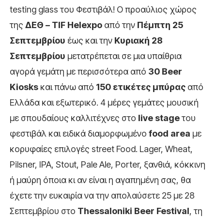
testing glass του Φεστιβάλ! Ο προαύλιος χώρος
της
ΔΕΘ –
TIF
Helexpo
από την
Πέμπτη 25
Σεπτεμβρίου
έως και την
Κυριακή 28
Σεπτεμβρίου
μετατρέπεται σε μια υπαίθρια
αγορά γεμάτη με περισσότερα από
30
Beer
Kiosks
και πάνω από
150 ετικέτες μπύρας
από
Ελλάδα και εξωτερικό. 4 μέρες γεμάτες μουσική
με σπουδαίους καλλιτέχνες στο
live
stage
του
φεστιβάλ και ειδικά διαμορφωμένο
food
area
με
κορυφαίες επιλογές street Food. Lager, Wheat,
Pilsner, IPA, Stout, Pale Ale, Porter, ξανθιά, κόκκινη
ή μαύρη όποια κι αν είναι η αγαπημένη σας, θα
έχετε την ευκαιρία να την απολαύσετε 25 με 28
Σεπτεμβρίου στο
Thessaloniki
Beer
Festival
, τη