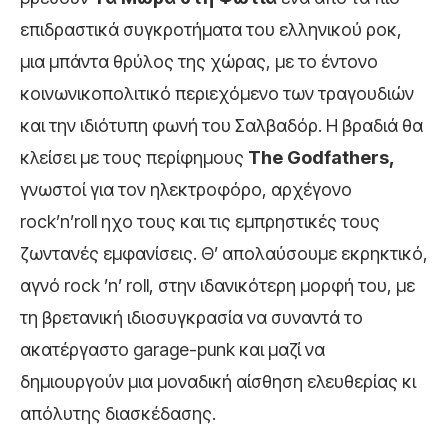
επιδραστικά συγκροτήματα του ελληνικού ροκ,
μια μπάντα θρύλος της χώρας, με το έντονο
κοινωνικοπολιτικό περιεχόμενο των τραγουδιών
και την ιδιότυπη φωνή του Σαλβαδόρ. Η βραδιά θα
κλείσει με τους περίφημους
The
Godfathers
,
γνωστοί για τον ηλεκτροφόρο, αρχέγονο
rock’n’roll ηχο τους και τις εμπρηστικές τους
ζωντανές εμφανίσεις. Θ’ απολαύσουμε εκρηκτικό,
αγνό rock ’n’ roll, στην ιδανικότερη μορφή του, με
τη βρετανική ιδιοσυγκρασία να συναντά το
ακατέργαστο garage-punk και μαζί να
δημιουργούν μια μοναδική αίσθηση ελευθερίας κι
απόλυτης διασκέδασης.