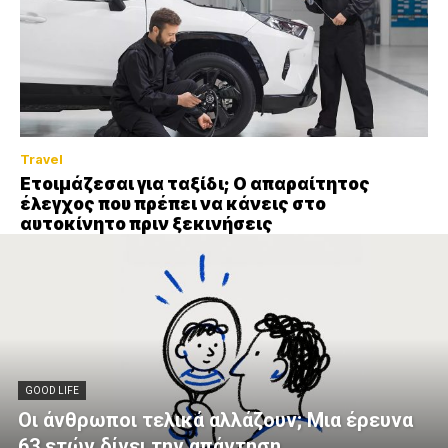
Travel
Ετοιμάζεσαι για ταξίδι; Ο απαραίτητος
έλεγχος που πρέπει να κάνεις στο
αυτοκίνητο πριν ξεκινήσεις
GOOD LIFE
Οι άνθρωποι τελικά αλλάζουν; Μια έρευνα
63 ετών δίνει την απάντηση