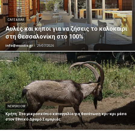
CAFE & BAR
Αυλές και κήποι για να ζήσεις το καλοκαίρι
στη Θεσσαλονίκη στο 100%
info@exostis.gr
-
29/07/2026
NEWSROOM
Κρήτη: Στο μικροσκόπιο καταγγελία για θανάτωση κρι-κρι μέσα
στον Εθνικό Δρυμό Σαμαριάς