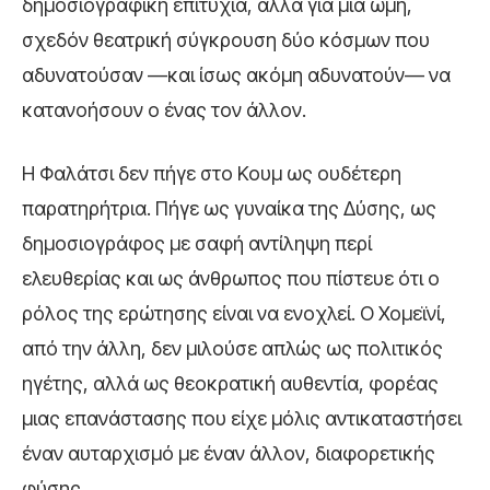
δημοσιογραφική επιτυχία, αλλά για μια ωμή,
σχεδόν θεατρική σύγκρουση δύο κόσμων που
αδυνατούσαν —και ίσως ακόμη αδυνατούν— να
κατανοήσουν ο ένας τον άλλον.
Η Φαλάτσι δεν πήγε στο Κουμ ως ουδέτερη
παρατηρήτρια. Πήγε ως γυναίκα της Δύσης, ως
δημοσιογράφος με σαφή αντίληψη περί
ελευθερίας και ως άνθρωπος που πίστευε ότι ο
ρόλος της ερώτησης είναι να ενοχλεί. Ο Χομεϊνί,
από την άλλη, δεν μιλούσε απλώς ως πολιτικός
ηγέτης, αλλά ως θεοκρατική αυθεντία, φορέας
μιας επανάστασης που είχε μόλις αντικαταστήσει
έναν αυταρχισμό με έναν άλλον, διαφορετικής
φύσης.