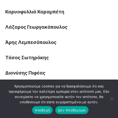
Καρυοφυλλιά Καραμπέτη
Λάζαρος Γεωργακόπουλος
Άρης Λεμπεσόπουλος
Τάσος Σωτηράκης
Διονύσης Πιφέας
Χρησιμοποιούμε cookies για να διασφαλίσουμε ότι σας
Στον ρόλο της Τροφού η Ρένη Πιττακή
προσφέρουμε την καλύτερη εμπειρία στον ιστότοπό μας. Εάν
συνεχίσετε να χρησιμοποιείτε αυτόν τον ιστότοπο, θα
υποθέσουμε ότι είστε ευχαριστημένοι με αυτόν.
Χορός:
Αποδοχή
Δεν Αποδέχομαι