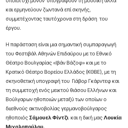
οποίοι όχι μόνον υπογράφουν τη μουσική αλλά
και ερμηνεύουν ζωντανά επί σκηνής,
συμμετέχοντας ταυτόχρονα στη δράση του
έργου.
Η παράσταση είναι μια σημαντική συμπαραγωγή
του Φεστιβάλ Αθηνών Επιδαύρου με το Εθνικό
Θέατρο Βουλγαρίας «Ιβάν Βάζοφ» και με το
Κρατικό Θέατρο Βορείου Ελλάδος (ΚΘΒΕ), με τη
σκηνοθετική υπογραφή του Γιάβορ Γκάρντεφ και
τη συμμετοχή ενός μεικτού θιάσου Ελλήνων και
Βούλγαρων ηθοποιών μεταξύ των οποίων ο
διιεθνούς ακτινοβολίας γερμανοβούλγαρος
ηθοποιός
Σάμουελ Φίντζι
και η δική μας
Λουκία
Μιχαλοπούλου.