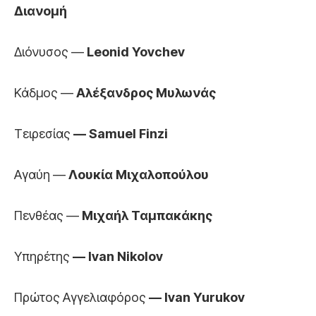
Διανομή
Διόνυσος —
Leonid Yovchev
Κάδμος —
Αλέξανδρος Μυλωνάς
Τειρεσίας
— Samuel Finzi
Αγαύη —
Λουκία Μιχαλοπούλου
Πενθέας —
Mιχαήλ Ταμπακάκης
Υπηρέτης
— Ivan Nikolov
Πρώτος Αγγελιαφόρος
— Ivan Yurukov