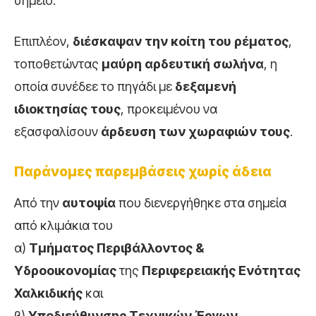
σημείο.
Επιπλέον,
διέσκαψαν την κοίτη του ρέματος
,
τοποθετώντας
μαύρη αρδευτική σωλήνα
, η
οποία συνέδεε το πηγάδι με
δεξαμενή
ιδιοκτησίας τους
, προκειμένου να
εξασφαλίσουν
άρδευση των χωραφιών τους
.
Παράνομες παρεμβάσεις χωρίς άδεια
Από την
αυτοψία
που διενεργήθηκε στα σημεία
από κλιμάκια του
α)
Τμήματος Περιβάλλοντος &
Υδροοικονομίας
της
Περιφερειακής Ενότητας
Χαλκιδικής
και
β)
Υποδιεύθυνσης Τεχνικών Έργων
,