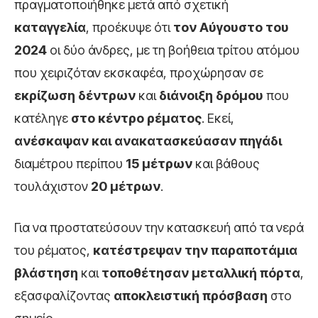
πραγματοποιήθηκε μετά από σχετική
καταγγελία
, προέκυψε ότι
τον Αύγουστο του
2024
οι δύο άνδρες, με τη βοήθεια τρίτου ατόμου
που χειριζόταν εκσκαφέα, προχώρησαν σε
εκρίζωση δέντρων
και
διάνοιξη δρόμου
που
κατέληγε
στο κέντρο ρέματος
. Εκεί,
ανέσκαψαν και ανακατασκεύασαν πηγάδι
διαμέτρου περίπου
15 μέτρων
και βάθους
τουλάχιστον
20 μέτρων
.
Για να προστατεύσουν την κατασκευή από τα νερά
του ρέματος,
κατέστρεψαν την παραποτάμια
βλάστηση
και
τοποθέτησαν μεταλλική πόρτα
,
εξασφαλίζοντας
αποκλειστική πρόσβαση
στο