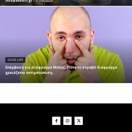
info@exostis.gr
-
07/08/2026
GOOD LIFE
Επέμβαση για Διάφραγμα Μύτης: Πότε το στραβό διάφραγμα
χρειάζεται αντιμετώπιση;