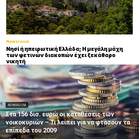
Newsroom
Νησί ή ηπειρωτική Ελλάδα; Η μεγάλη μάχη
των φετινών διακοπών έχει ξεκάθαρο
νικητή
NEWSROOM
Στα 156 δισ. ευρώ οι καταθέσεις των
νοικοκυριών – Τι λείπει για να φτάσουν τα
επίπεδα του 2009