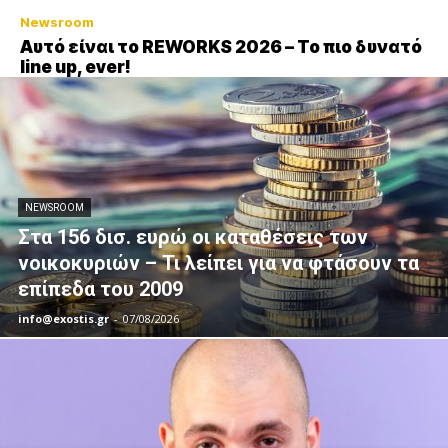
Newsroom
Αυτό είναι το REWORKS 2026 – Το πιο δυνατό
line up, ever!
NEWSROOM
Στα 156 δισ. ευρώ οι καταθέσεις των
νοικοκυριών – Τι λείπει για να φτάσουν τα
επίπεδα του 2009
info@exostis.gr
-
07/08/2026