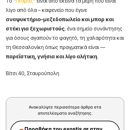
Το “
Γκαράζ
” είναι από εκείνα τα μέρη που είναι
λίγο από όλα – καφενείο που έγινε
αναψυκτήριο–μεζεδοπωλείο και μπαρ και
στέκι για ξεχωριστούς
, ένα σημείο συνάντησης
για όσους αγαπούν το φαγητό, τη χαλαρότητα και
τη Θεσσαλονίκη όπως πραγματικά είναι —
παρεΐστικη, γνήσια και λίγο αλήτικη
.
Βίτσι 40, Σταυρούπολη
Ανακαλύψτε περισσότερα άρθρα στα
αποτελέσματα αναζήτησης.
Προσθήκη του exostis.gr στην