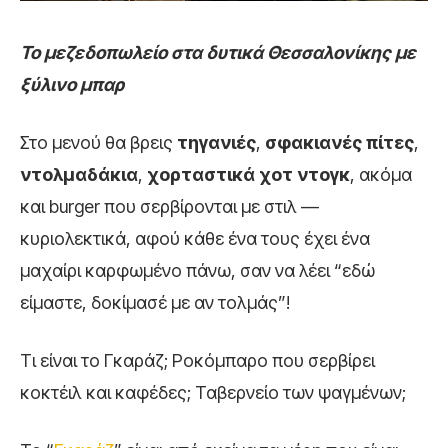
Το μεζεδοπωλείο στα δυτικά Θεσσαλονίκης με
ξύλινο μπαρ
Στο μενού θα βρεις
τηγανιές
,
σφακιανές πίτες
,
ντολμαδάκια
,
χορταστικά χοτ ντογκ
, ακόμα
και burger που σερβίρονται με στιλ —
κυριολεκτικά, αφού κάθε ένα τους έχει ένα
μαχαίρι καρφωμένο πάνω, σαν να λέει “εδώ
είμαστε, δοκίμασέ με αν τολμάς”!
Τι είναι το Γκαράζ; Ροκόμπαρο που σερβίρει
κοκτέιλ και καφέδες; Ταβερνείο των ψαγμένων;