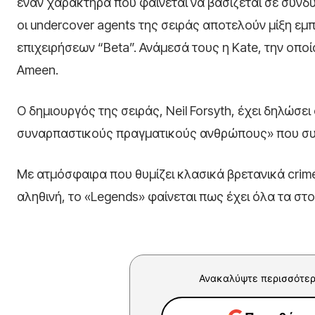
έναν χαρακτήρα που φαίνεται να βασίζεται σε συν
οι undercover agents της σειράς αποτελούν μίξη ε
επιχειρήσεων “Beta”. Ανάμεσά τους η Kate, την οπο
Ameen
.
Ο δημιουργός της σειράς,
Neil Forsyth
, έχει δηλώσε
συναρπαστικούς πραγματικούς ανθρώπους» που συμμ
Με ατμόσφαιρα που θυμίζει κλασικά βρετανικά crime th
αληθινή, το «Legends» φαίνεται πως έχει όλα τα στο
Ανακαλύψτε περισσότερ