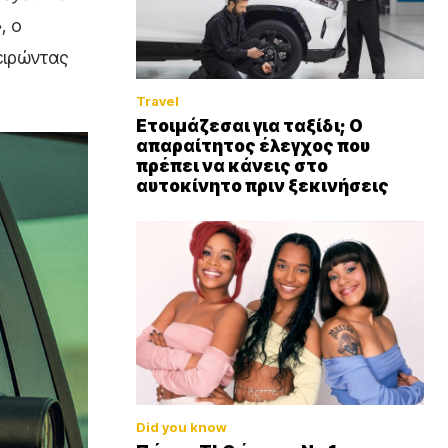
, ο
χειρώντας
Travel
Ετοιμάζεσαι για ταξίδι; Ο
απαραίτητος έλεγχος που
πρέπει να κάνεις στο
αυτοκίνητο πριν ξεκινήσεις
Did you know