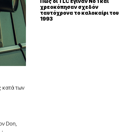
Πώς οι TLC έγιναν Νο 1 και
χρεοκόπησαν σχεδόν
ταυτόχρονα το καλοκαίρι του
1993
ς κατά των
ον Don,