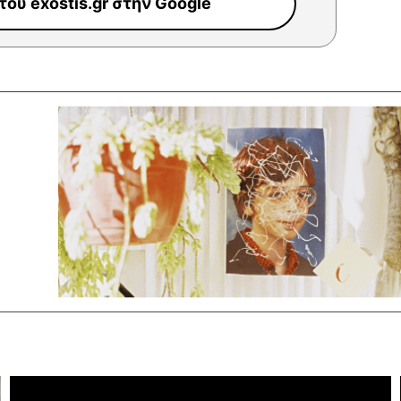
ου exostis.gr στην Google