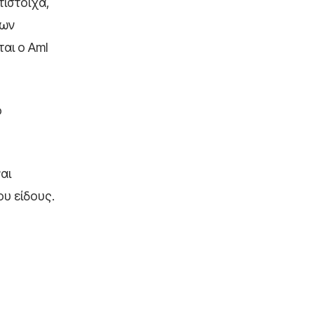
ίστοιχα,
των
εται ο
Aml
ό
αι
ου είδους.