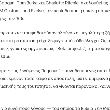
 Coogan
,
Tom Burke
και
Charlotte Ritchie
, ακολουθεί τις
M Customs and Excise, την περίοδο που η ηρωίνη σάρω
χές των ’90s.
ς ναρκωτικών τροφοδοτούσαν ολοένα και μεγαλύτερη ζή
ται ότι η κατάσταση είχε ξεφύγει από κάθε έλεγχο. Ως 
σεις, γνωστές αργότερα ως “Beta projects”, στρατολο
 έσω.
ητες – τις λεγόμενες “legends” – συνοδευόμενες από 
οιοι έμειναν τόσο καιρό σε αποστολή, ώστε, σύμφωνα 
ματικής τους ταυτότητας, να γίνονται παρανοϊκοί και ν
για ευνόητους λόγους — του οποίου το βιβλίο
The Bet