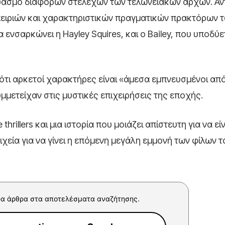
δυασμό διαφόρων στελεχών των τελωνειακών αρχών. Αντ
μπειριών και χαρακτηριστικών πραγματικών πρακτόρων 
ία ενσαρκώνει η
Hayley Squires
, και ο Bailey, που υποδύ
ι ότι αρκετοί χαρακτήρες είναι «άμεσα εμπνευσμένοι απ
ετείχαν στις μυστικές επιχειρήσεις της εποχής.
rillers και μια ιστορία που μοιάζει απίστευτη για να είν
ιχεία για να γίνει η επόμενη μεγάλη εμμονή των φίλων τ
α άρθρα στα αποτελέσματα αναζήτησης.