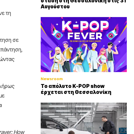
στάση στη Θεσσαλονίκη στις 31
Αυγούστου
νε τη
τηση σε
απάντηση,
γώντας
Newsroom
πλήρως
Το απόλυτο K-POP show
έρχεται στη Θεσσαλονίκη
με
α
rayer: How