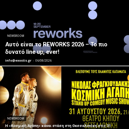
NEWSROOM
Αυτό είναι το REWORKS 2026 – Το πιο
δυνατό line up, ever!
info@exostis.gr
-
06/08/2026
NEWSROOM
Η «Κοσμική Αγάπη» κάνει στάση στη Θεσσαλονίκη στις 31