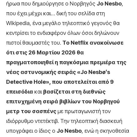
ήρωα που δημιούργησε ο Νορβηγός
Jo
Nesbo
,
που έχει μέχρι και… δική του σελίδα στη
Wikipedia, ένα μεγάλο τηλεοπτικό γεγονός θα
κεντρίσει το ενδιαφέρον όλων όσοι δηλώνουν
πιστοί θαυμαστές του.
Το Netflix ανακοίνωσε
ότι στις 26 Μαρτίου 2026 θα
πραγματοποιηθεί η παγκόσμια πρεμιέρα της
νέας αστυνομικής σειράς «Jo Nesbø’s
Detective Hole», που αποτελείται από 9
επεισόδια
και
βασίζεται στη διεθνώς
επιτυχημένη σειρά βιβλίων του Νορβηγού
μετρ του σασπένς
με πρωταγωνιστή τον
ιδιόρρυθμο ντετέκτιβ. Την τηλεοπτική διασκευή
υπογράφει ο ίδιος ο
Jo Nesbo
, ενώ η σκηνοθεσία