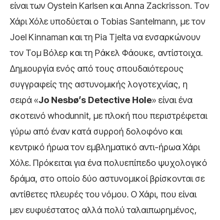
είναι των Οystein Karlsen και Anna Zackrisson. Τον
Χάρι Χόλε υποδύεται ο Tobias Santelmann, με τον
Joel Kinnaman και τη Pia Tjelta να ενσαρκώνουν
τον Τομ Βόλερ και τη Ράκελ Φάουκε, αντίστοιχα.
Δημιουργία ενός από τους σπουδαιότερους
συγγραφείς της αστυνομικής λογοτεχνίας, η
σειρά «
Jo Nesbø’s Detective Hole
» είναι ένα
σκοτεινό whodunnit, με πλοκή που περιστρέφεται
γύρω από έναν κατά συρροή δολοφόνο και
κεντρικό ήρωα τον εμβληματικό αντι-ήρωα Χάρι
Χόλε. Πρόκειται για ένα πολυεπίπεδο ψυχολογικό
δράμα, στο οποίο δύο αστυνομικοί βρίσκονται σε
αντίθετες πλευρές του νόμου. Ο Χάρι, που είναι
μεν ευφυέστατος αλλά πολύ ταλαιπωρημένος,