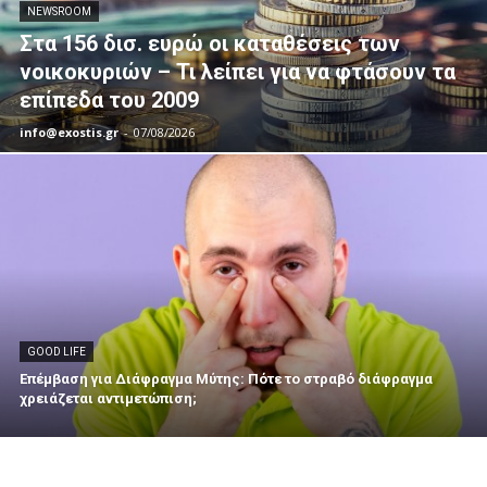
NEWSROOM
Στα 156 δισ. ευρώ οι καταθέσεις των
νοικοκυριών – Τι λείπει για να φτάσουν τα
επίπεδα του 2009
info@exostis.gr
-
07/08/2026
GOOD LIFE
Επέμβαση για Διάφραγμα Μύτης: Πότε το στραβό διάφραγμα
χρειάζεται αντιμετώπιση;