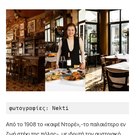
φωτογραφίες: Nekti
Από το 1908 το «καφέ Ντορέ»,-το παλαιότερο εν
ζωή στέκι της πόλης-, με ιδρυτή τον αυστριακό