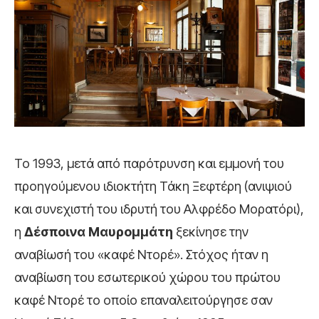
Το 1993, μετά από παρότρυνση και εμμονή του
προηγούμενου ιδιοκτήτη Τάκη Ξεφτέρη (ανιψιού
και συνεχιστή του ιδρυτή του Αλφρέδο Μορατόρι),
η
Δέσποινα Μαυρομμάτη
ξεκίνησε την
αναβίωσή του «καφέ Ντορέ». Στόχος ήταν η
αναβίωση του εσωτερικού χώρου του πρώτου
καφέ Ντορέ το οποίο επαναλειτούργησε σαν