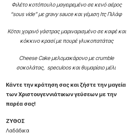
Φιλέτο κοτόπουλο μαγειρεμένο σε κενό αέρος
“
sous
vide
” με
gravy
sauce
και γέμιση Ιτς Πιλάφ
Κότσι χοιρινό γάστρας μαριναρισμένο σε καφέ και
κόκκινο κρασί με πουρέ γλυκοπατάτας
Cheese
Cake
μελομακάρονο με
crumble
σοκολάτας,
speculoos
και θυμαρίσιο μέλι
Κάντε την κράτηση σας και ζήστε την μαγεία
των Χριστουγεννιάτικων γεύσεων με την
παρέα σας!
ΖΥΘΟΣ
Λαδάδικα