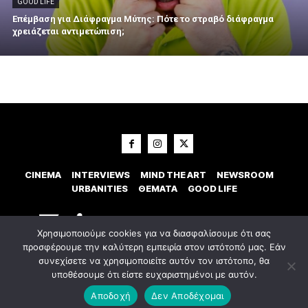
GOOD LIFE
Επέμβαση για Διάφραγμα Μύτης: Πότε το στραβό διάφραγμα
χρειάζεται αντιμετώπιση;
CINEMA
INTERVIEWS
MIND THE ART
NEWSROOM
URBANITIES
ΘΕΜΑΤΑ
GOOD LIFE
Χρησιμοποιούμε cookies για να διασφαλίσουμε ότι σας
προσφέρουμε την καλύτερη εμπειρία στον ιστότοπό μας. Εάν
συνεχίσετε να χρησιμοποιείτε αυτόν τον ιστότοπο, θα
υποθέσουμε ότι είστε ευχαριστημένοι με αυτόν.
© 2023 Εxostispress - All right reserved. Κατασκευή Ιστοσελίδας
idees
digital agency
Αποδοχή
Δεν Αποδέχομαι
Οροι χρήσης