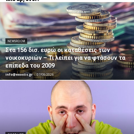
NEWSROOM
Στα 156 δισ. ευρώ οι καταθέσεις των
νοικοκυριών – Τι λείπει για να φτάσουν τα
επίπεδα του 2009
info@exostis.gr
-
07/08/2026