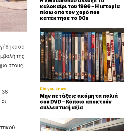
Η «Macarena» άλλαξε το
καλοκαίρι του 1996 – Η ιστορία
πίσω από τον χορό που
κατέκτησε τα 90s
ργήθηκε σε
υμβολή της
ημα στους
Did you know
ό 38
Μην πετάξεις ακόμη τα παλιά
 οι
σου DVD – Κάποια αποκτούν
συλλεκτική αξία
στικού