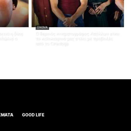
CINEMA
κινά η δίκη
Ο θερινός κινηματογράφος Απόλλων είναι
 εδώλιο ο
το καλοκαιρινό μας στέκι με προβολές
από το Cinedogs
ΕΜΑΤΑ
GOOD LIFE