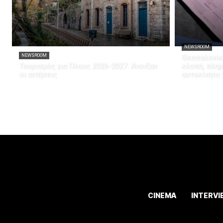
NEWSROOM
NEWSROOM
Θεσσαλονίκη
Τουρισμός για Όλους 2026-2027: Άνοιξαν
κλοπή, πληρ
οι αιτήσεις
αυτοκίνητο 
CINEMA
INTERVI