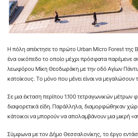
Η πόλη απέκτησε το πρώτο Urban Micro Forest της 
ένα οικόπεδο το οποίο μέχρι πρόσφατα παρέμενε α
λεωφόρου Μίκη Θεοδωράκη με την οδό Αγίων Πάντων
κατοίκους. Το μόνο που μένει είναι να μεγαλώσουν 
Σε μια έκταση περίπου 1.100 τετραγωνικών μέτρων φ
διαφορετικά είδη. Παράλληλα, διαμορφώθηκαν χώροι
κάτοικοι να μπορούν να απολαμβάνουν μια μικρή «α
Σύμφωνα με τον Δήμο Θεσσαλονίκης, το έργο εντάσσ