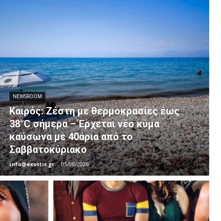
NEWSROOM
Καιρός: Ζέστη με θερμοκρασίες έως
38°C σήμερα – Έρχεται νέο κύμα
καύσωνα με 40άρια από το
Σαββατοκύριακο
info@exostis.gr
-
05/08/2026