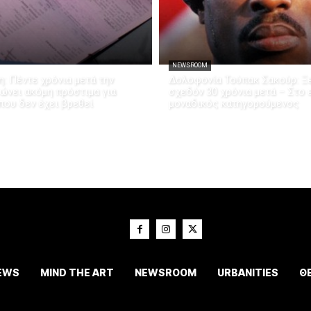
NEWSROOM
: Πέντε χρόνια μετά την
Δολοφονία Τούπακ Σακούρ: Ξε
ώνει ακόμη πρόστιμα για
σχεδόν 30 χρόνια μετά – Στο
που δεν έχει βρεθεί
μοναδικός κατηγορούμενος
EWS
MIND THE ART
NEWSROOM
URBANITIES
Θ