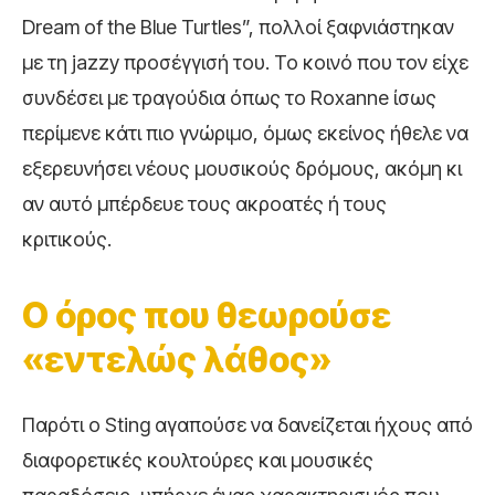
Dream of the Blue Turtles”, πολλοί ξαφνιάστηκαν
με τη jazzy προσέγγισή του. Το κοινό που τον είχε
συνδέσει με τραγούδια όπως το
Roxanne
ίσως
περίμενε κάτι πιο γνώριμο, όμως εκείνος ήθελε να
εξερευνήσει νέους μουσικούς δρόμους, ακόμη κι
αν αυτό μπέρδευε τους ακροατές ή τους
κριτικούς.
Ο όρος που θεωρούσε
«εντελώς λάθος»
Παρότι ο Sting αγαπούσε να δανείζεται ήχους από
διαφορετικές κουλτούρες και μουσικές