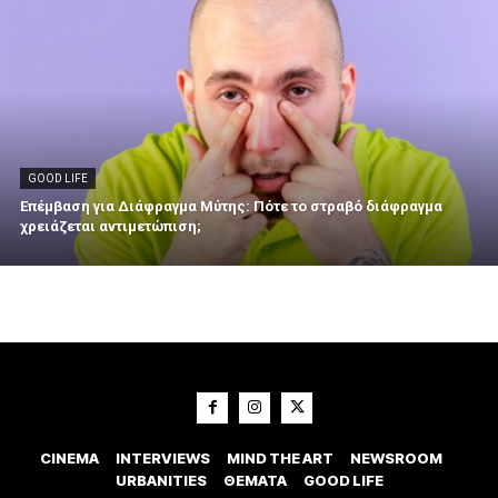
GOOD LIFE
Επέμβαση για Διάφραγμα Μύτης: Πότε το στραβό διάφραγμα
χρειάζεται αντιμετώπιση;
CINEMA
INTERVIEWS
MIND THE ART
NEWSROOM
URBANITIES
ΘΕΜΑΤΑ
GOOD LIFE