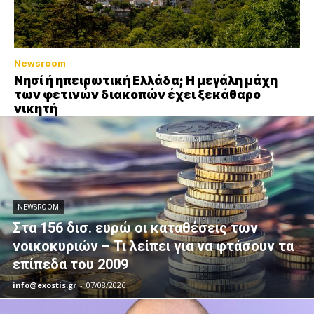
Newsroom
Νησί ή ηπειρωτική Ελλάδα; Η μεγάλη μάχη
των φετινών διακοπών έχει ξεκάθαρο
νικητή
NEWSROOM
Στα 156 δισ. ευρώ οι καταθέσεις των
νοικοκυριών – Τι λείπει για να φτάσουν τα
επίπεδα του 2009
info@exostis.gr
-
07/08/2026