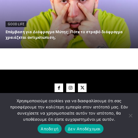
GOOD LIFE
Επέμβαση για Διάφραγμα Μύτης: Πότε το στραβό διάφραγμα
χρειάζεται αντιμετώπιση;
Χρησιμοποιούμε cookies για να διασφαλίσουμε ότι σας
CINEMA
INTERVIEWS
MIND THE ART
NEWSROOM
προσφέρουμε την καλύτερη εμπειρία στον ιστότοπό μας. Εάν
URBANITIES
ΘΕΜΑΤΑ
GOOD LIFE
συνεχίσετε να χρησιμοποιείτε αυτόν τον ιστότοπο, θα
υποθέσουμε ότι είστε ευχαριστημένοι με αυτόν.
Αποδοχή
Δεν Αποδέχομαι