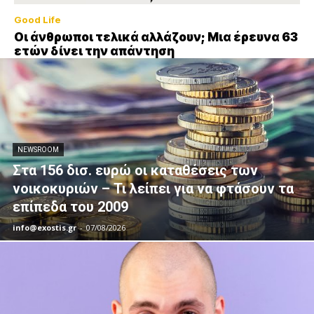
Good Life
Οι άνθρωποι τελικά αλλάζουν; Μια έρευνα 63
ετών δίνει την απάντηση
NEWSROOM
Στα 156 δισ. ευρώ οι καταθέσεις των
νοικοκυριών – Τι λείπει για να φτάσουν τα
επίπεδα του 2009
info@exostis.gr
-
07/08/2026