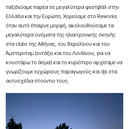
ταξιδεύαμε παρέα σε μεγαλύτερα φεστιβάλ στην
Ελλάδα και την Ευρώπη. Χορεύαμε στο Reworks
όταν αυτό έπαιρνε μορφή, ακολουθούσαμε τα
μεγαλύτερα ονόματα της ηλεκτρονικής σκηνής
στα clubs της Αθήνας, του Βερολίνου και του
Άμστερνταμ (εντάξει και του Λονδίνου, για να
κουοτάρω το άσμα) και το κυριότερο αρχίσαμε να
γνωρίζουμε εγχώριους παραγωγούς και djs στα
αυτοσχέδια στούντιο τους.