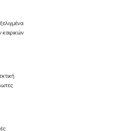
ξελιγμένα
ν καιρικών
εκτική
άλωτες
φές