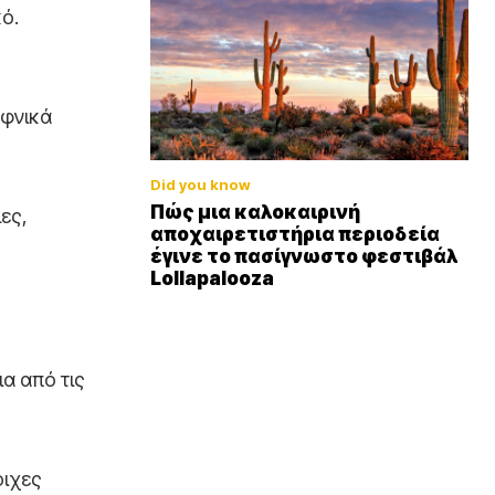
ό.
αφνικά
Did you know
Πώς μια καλοκαιρινή
ιες,
αποχαιρετιστήρια περιοδεία
έγινε το πασίγνωστο φεστιβάλ
Lollapalooza
ια από τις
οιχες