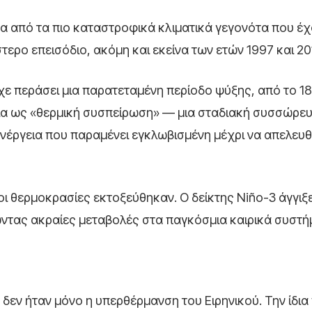
ένα από τα πιο καταστροφικά κλιματικά γεγονότα που έ
ερο επεισόδιο, ακόμη και εκείνα των ετών 1997 και 20
ίχε περάσει μια παρατεταμένη περίοδο ψύξης, από το 1
ασία ως «θερμική συσπείρωση» — μια σταδιακή συσσώρε
ενέργεια που παραμένει εγκλωβισμένη μέχρι να απελευ
οι θερμοκρασίες εκτοξεύθηκαν. Ο δείκτης Niño-3 άγγιξε
ντας ακραίες μεταβολές στα παγκόσμια καιρικά συστή
δεν ήταν μόνο η υπερθέρμανση του Ειρηνικού. Την ίδια