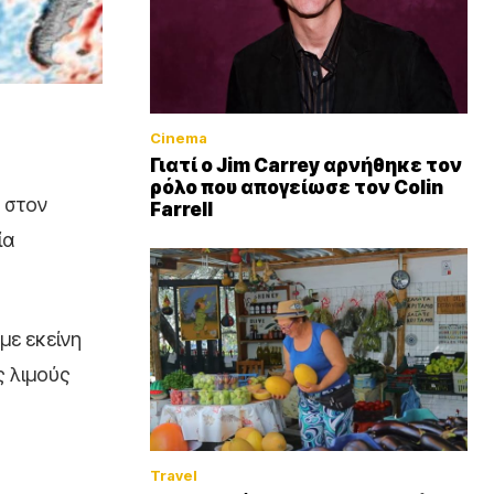
Cinema
Γιατί ο Jim Carrey αρνήθηκε τον
ρόλο που απογείωσε τον Colin
 στον
Farrell
ία
με εκείνη
ς λιμούς
Travel