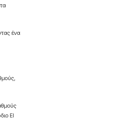
 τα
ντας ένα
θμούς,
βαθμούς
διο El