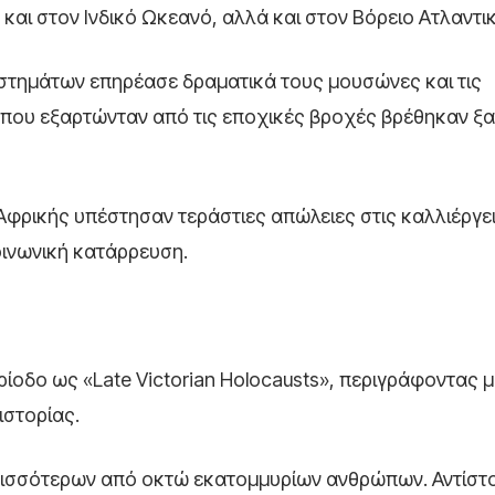
ι στον Ινδικό Ωκεανό, αλλά και στον Βόρειο Ατλαντικ
στημάτων επηρέασε δραματικά τους μουσώνες και τις
που εξαρτώνταν από τις εποχικές βροχές βρέθηκαν ξ
ς Αφρικής υπέστησαν τεράστιες απώλειες στις καλλιέργε
ινωνική κατάρρευση.
ρίοδο ως «Late Victorian Holocausts», περιγράφοντας μ
ιστορίας.
ερισσότερων από οκτώ εκατομμυρίων ανθρώπων. Αντίστ