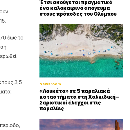
Έτσι ακούγεται πραγματικά
ένα καλοκαιρινό απόγευμα
χουν
στους πρόποδες του Ολύμπου
15.
870 έως το
υση
θερωθεί
 τους 3,5
Newsroom
«Λουκέτο» σε 5 παραλιακά
ματα.
καταστήματα στη Χαλκιδική –
Σαρωτικοί έλεγχοι στις
παραλίες
 περίοδο,