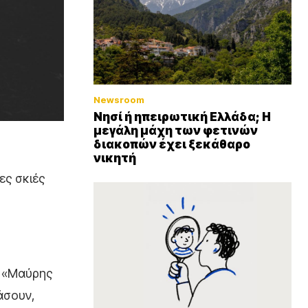
Newsroom
Νησί ή ηπειρωτική Ελλάδα; Η
μεγάλη μάχη των φετινών
διακοπών έχει ξεκάθαρο
νικητή
ες σκιές
η «Μαύρης
άσουν,