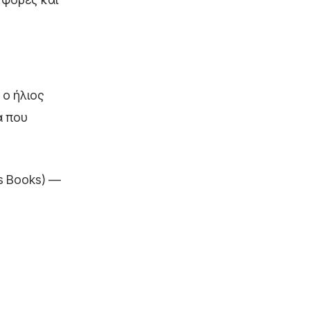
 ο ήλιος
α που
s Books) —