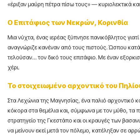
«έριξαν μαύρη πέτρα πίσω τους» — κυριολεκτικά κα
Ο Επιτάφιος των Νεκρών, Κορινθία
Μια νύχτα, ένας ιερέας ξύπνησε πανικόβλητος γιατί
αναγνώριζε κανέναν από τους πιστούς. Ώσπου κατ
τελούσαν… τον δικό τους επιτάφιο. Με έναν εξορκι
χέρι.
Το στοιχειωμένο αρχοντικό του Πηλίο
Στα Λεχώνια της Μαγνησίας, ένα παλιό αρχοντικό κο
κόκορα στα θεμέλια και, σύμφωνα με τον μύθο, τα π
στρατηγείο της Γκεστάπο και οι κραυγές των βασαν
να μείνουν εκεί μετά τον πόλεμο, κατέληξαν σε αρρώ