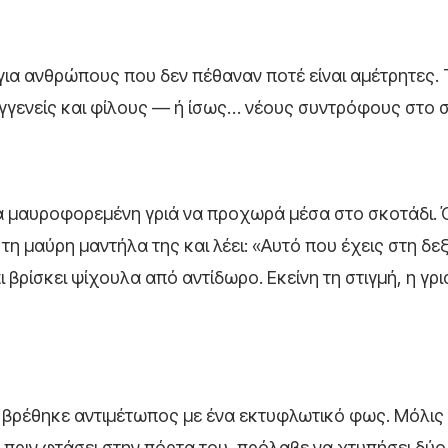
ς για ανθρώπους που δεν πέθαναν ποτέ είναι αμέτρητες.
γγενείς και φίλους — ή ίσως… νέους συντρόφους στο σ
ια μαυροφορεμένη γριά να προχωρά μέσα στο σκοτάδι. 
 τη μαύρη μαντήλα της και λέει: «Αυτό που έχεις στη δε
 βρίσκει ψίχουλα από αντίδωρο. Εκείνη τη στιγμή, η γρι
α βρέθηκε αντιμέτωπος με ένα εκτυφλωτικό φως. Μόλις
 πριν φτάσει στην πόρτα του, πρόλαβε να χτυπήσει δύο