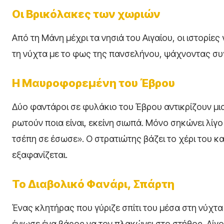
Οι Βρικόλακες των χωριών
Από τη Μάνη μέχρι τα νησιά του Αιγαίου, οι ιστορίε
τη νύχτα με το φως της πανσελήνου, ψάχνοντας συ
Η Μαυροφορεμένη του Έβρου
Δύο φαντάροι σε φυλάκιο του Έβρου αντικρίζουν μ
ρωτούν ποια είναι, εκείνη σιωπά. Μόνο σηκώνει λίγο
τσέπη σε έσωσε». Ο στρατιώτης βάζει το χέρι του και
εξαφανίζεται.
Το Διαβολικό Φανάρι, Σπάρτη
Ένας κλητήρας που γύριζε σπίτι του μέσα στη νύχτ
ένιωσε ένα βάρος να τον πλακώνει στο στήθος. Λίγο