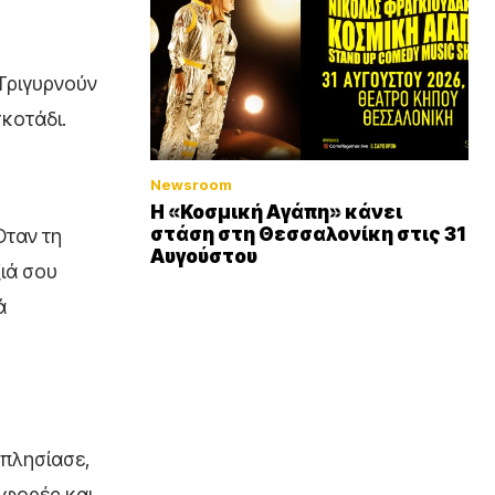
 Τριγυρνούν
κοτάδι.
Newsroom
Η «Κοσμική Αγάπη» κάνει
στάση στη Θεσσαλονίκη στις 31
Όταν τη
Αυγούστου
ξιά σου
ά
 πλησίασε,
 φορές και