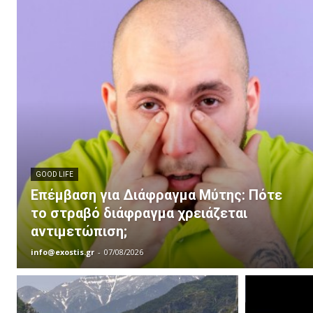
GOOD LIFE
Επέμβαση για Διάφραγμα Μύτης: Πότε
το στραβό διάφραγμα χρειάζεται
αντιμετώπιση;
info@exostis.gr
-
07/08/2026