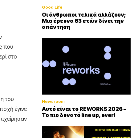
Good Life
Οι άνθρωποι τελικά αλλάζουν;
Μια έρευνα 63 ετών δίνει την
απάντηση
ν
ς που
ερί στο
ση του
Newsroom
ατοχή έγινε
Αυτό είναι το REWORKS 2026 –
Το πιο δυνατό line up, ever!
πιχείρησαν