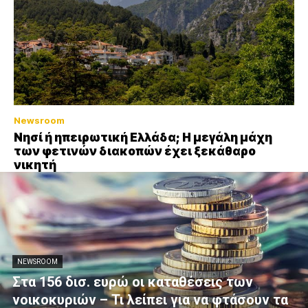
Newsroom
Νησί ή ηπειρωτική Ελλάδα; Η μεγάλη μάχη
των φετινών διακοπών έχει ξεκάθαρο
νικητή
NEWSROOM
Στα 156 δισ. ευρώ οι καταθέσεις των
νοικοκυριών – Τι λείπει για να φτάσουν τα