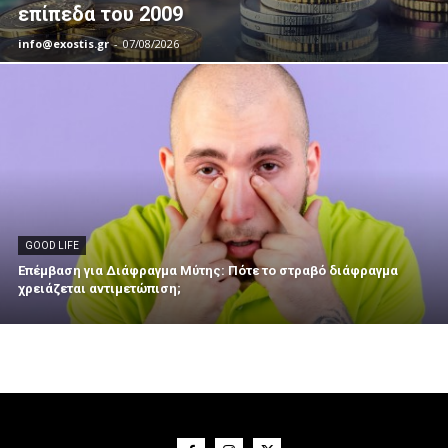
επίπεδα του 2009
info@exostis.gr
-
07/08/2026
GOOD LIFE
Επέμβαση για Διάφραγμα Μύτης: Πότε το στραβό διάφραγμα
χρειάζεται αντιμετώπιση;