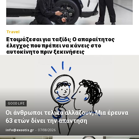
Travel
Ετοιμάζεσαι για ταξίδι; Ο απαραίτητος
έλεγχος που πρέπει να κάνεις στο
αυτοκίνητο πριν ξεκινήσεις
GOOD LIFE
Οι άνθρωποι τελικά αλλάζουν; Μια έρευνα
63 ετών δίνει την απάντηση
info@exostis.gr
-
07/08/2026