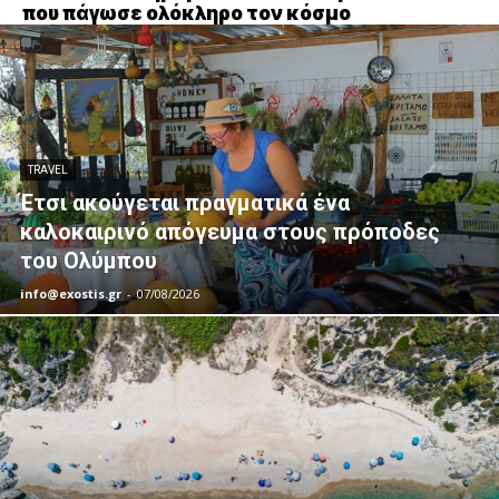
που πάγωσε ολόκληρο τον κόσμο
TRAVEL
Έτσι ακούγεται πραγματικά ένα
καλοκαιρινό απόγευμα στους πρόποδες
του Ολύμπου
info@exostis.gr
-
07/08/2026