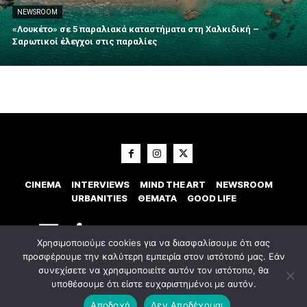
NEWSROOM
«Λουκέτο» σε 5 παραλιακά καταστήματα στη Χαλκιδική –
Σαρωτικοί έλεγχοι στις παραλίες
CINEMA
INTERVIEWS
MIND THE ART
NEWSROOM
URBANITIES
ΘΕΜΑΤΑ
GOOD LIFE
Χρησιμοποιούμε cookies για να διασφαλίσουμε ότι σας
προσφέρουμε την καλύτερη εμπειρία στον ιστότοπό μας. Εάν
συνεχίσετε να χρησιμοποιείτε αυτόν τον ιστότοπο, θα
υποθέσουμε ότι είστε ευχαριστημένοι με αυτόν.
© 2023 Εxostispress - All right reserved. Κατασκευή Ιστοσελίδας
idees
digital agency
Αποδοχή
Δεν Αποδέχομαι
Οροι χρήσης