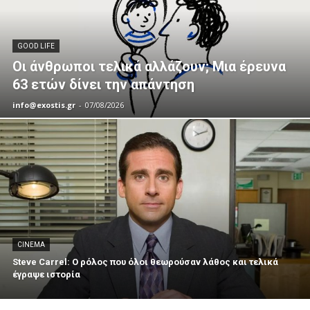
GOOD LIFE
Οι άνθρωποι τελικά αλλάζουν; Μια έρευνα
63 ετών δίνει την απάντηση
info@exostis.gr
-
07/08/2026
CINEMA
Steve Carrel: Ο ρόλος που όλοι θεωρούσαν λάθος και τελικά
έγραψε ιστορία