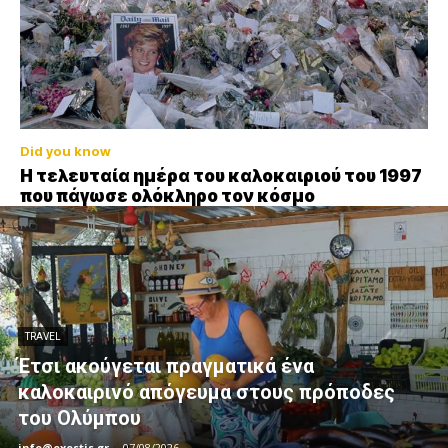
Did you know
Η τελευταία ημέρα του καλοκαιριού του 1997
που πάγωσε ολόκληρο τον κόσμο
TRAVEL
Έτσι ακούγεται πραγματικά ένα
καλοκαιρινό απόγευμα στους πρόποδες
του Ολύμπου
info@exostis.gr
-
07/08/2026