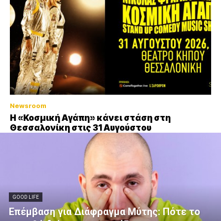
Newsroom
Η «Κοσμική Αγάπη» κάνει στάση στη
Θεσσαλονίκη στις 31 Αυγούστου
GOOD LIFE
Επέμβαση για Διάφραγμα Μύτης: Πότε το