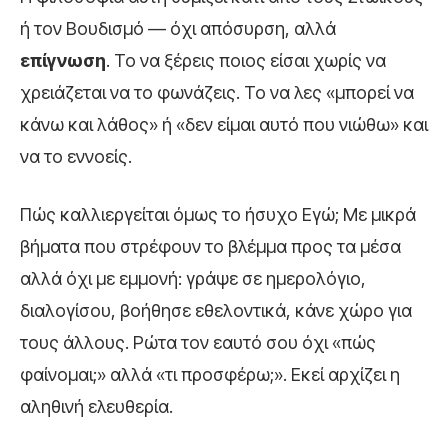
ή τον Βουδισμό — όχι απόσυρση, αλλά
επίγνωση
. Το να ξέρεις ποιος είσαι χωρίς να
χρειάζεται να το φωνάζεις. Το να λες «μπορεί να
κάνω και λάθος» ή «δεν είμαι αυτό που νιώθω» και
να το εννοείς.
Πώς καλλιεργείται όμως το ήσυχο Εγώ; Με μικρά
βήματα που στρέφουν το βλέμμα προς τα μέσα
αλλά όχι με εμμονή: γράψε σε ημερολόγιο,
διαλογίσου, βοήθησε εθελοντικά, κάνε χώρο για
τους άλλους. Ρώτα τον εαυτό σου όχι «πώς
φαίνομαι;» αλλά «τι προσφέρω;». Εκεί αρχίζει η
αληθινή ελευθερία.