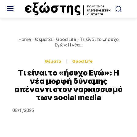
Home
Θέματα
Good Life
Τι είναι το «ήσυχο
Εγώ»: Η νέα...
Θέματα
Good Life
Τι είναι το «ήσυχο Εγώ»: Η
νέα μορφή δύναμης
απέναντι στον ναρκισσισμό
των social media
08/11/2025