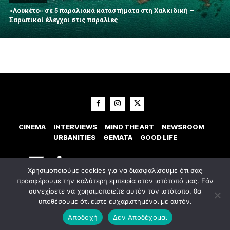
«Λουκέτο» σε 5 παραλιακά καταστήματα στη Χαλκιδική –
Σαρωτικοί έλεγχοι στις παραλίες
CINEMA
INTERVIEWS
MIND THE ART
NEWSROOM
URBANITIES
ΘΕΜΑΤΑ
GOOD LIFE
Χρησιμοποιούμε cookies για να διασφαλίσουμε ότι σας
προσφέρουμε την καλύτερη εμπειρία στον ιστότοπό μας. Εάν
συνεχίσετε να χρησιμοποιείτε αυτόν τον ιστότοπο, θα
υποθέσουμε ότι είστε ευχαριστημένοι με αυτόν.
© 2023 Εxostispress - All right reserved. Κατασκευή Ιστοσελίδας
idees
digital agency
Αποδοχή
Δεν Αποδέχομαι
Οροι χρήσης