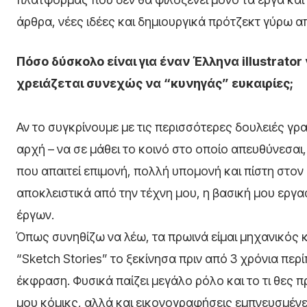
άρθρα, νέες ιδέες και δημιουργικά πρότζεκτ γύρω α
Πόσο δύσκολο είναι για έναν Έλληνα illustrato
χρειάζεται συνεχώς να “κυνηγάς” ευκαιρίες;
Αν το συγκρίνουμε με τις περισσότερες δουλειές γραφ
αρχή – να σε μάθει το κοινό στο οποίο απευθύνεσαι, ν
που απαιτεί επιμονή, πολλή υπομονή και πίστη στον
αποκλειστικά από την τέχνη μου, η βασική μου εργ
έργων.
Όπως συνηθίζω να λέω, τα πρωινά είμαι μηχανικός 
“Sketch Stories” το ξεκίνησα πριν από 3 χρόνια πε
έκφραση. Φυσικά παίζει μεγάλο ρόλο και το τι θες 
μου κόμικς, αλλά και εικονογραφήσεις εμπνευσμένε