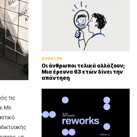
Good Life
Οι άνθρωποι τελικά αλλάζουν;
Μια έρευνα 63 ετών δίνει την
απάντηση
ός τις
α. Με
αστικό
αδικτυακής
φρασης, με