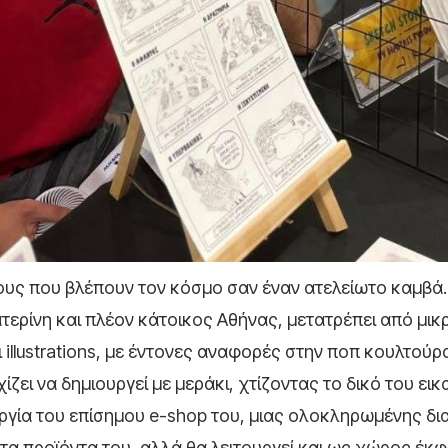
ους που βλέπουν τον κόσμο σαν έναν ατελείωτο καμβά.
ερίνη και πλέον κάτοικος Αθήνας, μετατρέπει από μικρ
 illustrations, με έντονες αναφορές στην ποπ κουλτούρ
χίζει να δημιουργεί με μεράκι, χτίζοντας το δικό του εικ
υργία του επίσημου e-shop του, μιας ολοκληρωμένης δι
τα προϊόντα του, αλλά θα λειτουργεί και ως χώρος έκ