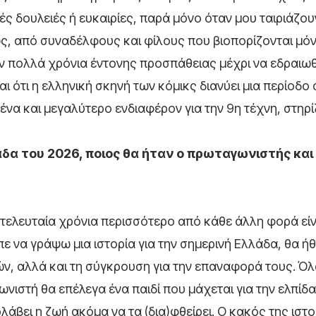
ς δουλειές ή ευκαιρίες, παρά μόνο όταν μου ταιριάζου
ς, από συναδέλφους και φίλους που βιοπορίζονται μόν
ν πολλά χρόνια έντονης προσπάθειας μέχρι να εδραιω
ι ότι η ελληνική σκηνή των κόμικς διανύει μια περίοδο 
οένα και μεγαλύτερο ενδιαφέρον για την 9η τέχνη, στηρ
άδα του 2026, ποιος θα ήταν ο πρωταγωνιστής και
τελευταία χρόνια περισσότερο από κάθε άλλη φορά είν
πε να γράψω μια ιστορία για την σημερινή Ελλάδα, θα ή
ν, αλλά και τη σύγκρουση για την επαναφορά τους. Όλ
νιστή θα επέλεγα ένα παιδί που μάχεται για την ελπίδ
άβει η ζωή ακόμα να τα (δια)φθείρει. Ο κακός της ιστ