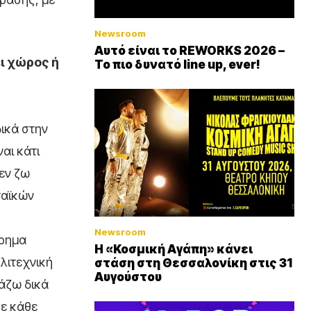
Newsroom
Αυτό είναι το REWORKS 2026 –
ει χώρος ή
Το πιο δυνατό line up, ever!
δικά στην
αι κάτι
δεν ζω
ταϊκών
Newsroom
ίρημα
Η «Κοσμική Αγάπη» κάνει
λιτεχνική
στάση στη Θεσσαλονίκη στις 31
Αυγούστου
ιάζω δικά
σε κάθε