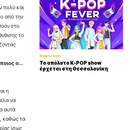
ν πολύ και
ο από την
θούν στο
άνθισης το
ίζοντας
Newsroom
 ποιος ο…
Το απόλυτο K-POP show
έρχεται στη Θεσσαλονίκη
αι η
θελα να
α αυτά
α, καθώς τα
ορίας ίσως