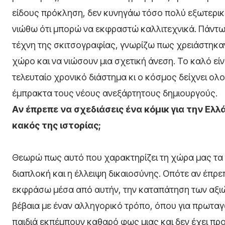
είδους πρόκληση, δεν κυνηγάω τόσο πολύ εξωτερικέ
νιώθω ότι μπορώ να εκφραστώ καλλιτεχνικά. Πάντω
τέχνη της σκιτσογραφίας, γνωρίζω πως χρειάστηκα
χώρο και να νιώσουν μια σχετική άνεση. Το καλό είνα
τελευταίο χρονικό διάστημα κι ο κόσμος δείχνει ολ
έμπρακτα τους νέους ανεξάρτητους δημιουργούς.
Αν έπρεπε να σχεδιάσεις ένα κόμικ για την Ελλ
κακός της ιστορίας;
Θεωρώ πως αυτό που χαρακτηρίζει τη χώρα μας τα 
διαπλοκή και η έλλειψη δικαιοσύνης. Οπότε αν έπρε
εκφράσω μέσα από αυτήν, την καταπάτηση των αξιώ
βέβαια με έναν αλληγορικό τρόπο, όπου για πρωταγω
παιδιά εκπέμπουν καθαρό φως μιας και δεν έχει προλ