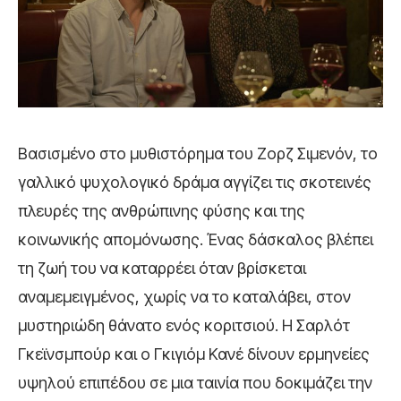
Βασισμένο στο μυθιστόρημα του Ζορζ Σιμενόν, το
γαλλικό ψυχολογικό δράμα αγγίζει τις σκοτεινές
πλευρές της ανθρώπινης φύσης και της
κοινωνικής απομόνωσης. Ένας δάσκαλος βλέπει
τη ζωή του να καταρρέει όταν βρίσκεται
αναμεμειγμένος, χωρίς να το καταλάβει, στον
μυστηριώδη θάνατο ενός κοριτσιού. Η Σαρλότ
Γκεϊνσμπούρ και ο Γκιγιόμ Κανέ δίνουν ερμηνείες
υψηλού επιπέδου σε μια ταινία που δοκιμάζει την