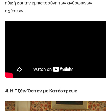
ηθική και την εμπιστοσύνη των ανθρώπινων
σχέσεων.
Η Τζέιν Όστεν με Κατέστρεψε