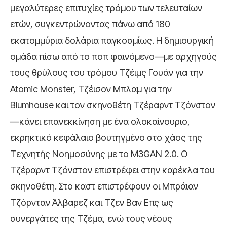
μεγαλύτερες επιτυχίες τρόμου των τελευταίων
ετών, συγκεντρώνοντας πάνω από 180
εκατομμύρια δολάρια παγκοσμίως. Η δημιουργική
ομάδα πίσω από το ποπ φαινόμενο—με αρχηγούς
τους θρύλους του τρόμου Τζέιμς Γουάν για την
Atomic Monster, Τζέισον Μπλαμ για την
Blumhouse και τον σκηνοθέτη Τζέραρντ Τζόνστον
—κάνει επανεκκίνηση με ένα ολοκαίνουριο,
εκρηκτικό κεφάλαιο βουτηγμένο στο χάος της
Τεχνητής Νοημοσύνης με το M3GAN 2.0. O
Τζέραρντ Τζόνστον επιστρέφει στην καρέκλα του
σκηνοθέτη. Στο καστ επιστρέφουν οι Μπράιαν
Τζόρνταν Άλβαρεζ και Τζεν Βαν Επς ως
συνεργάτες της Τζέμα, ενώ τους νέους