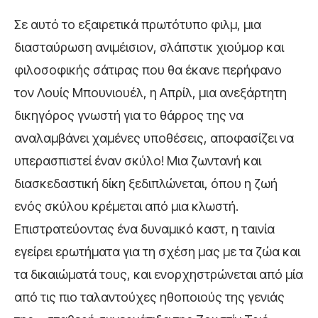
Σε αυτό το εξαιρετικά πρωτότυπο φιλμ, μια
διασταύρωση ανιμέισιον, σλάπστικ χιούμορ και
φιλοσοφικής σάτιρας που θα έκανε περήφανο
τον Λουίς Μπουνιουέλ, η Απρίλ, μια ανεξάρτητη
δικηγόρος γνωστή για το θάρρος της να
αναλαμβάνει χαμένες υποθέσεις, αποφασίζει να
υπερασπιστεί έναν σκύλο! Μια ζωντανή και
διασκεδαστική δίκη ξεδιπλώνεται, όπου η ζωή
ενός σκύλου κρέμεται από μια κλωστή.
Επιστρατεύοντας ένα δυναμικό καστ, η ταινία
εγείρει ερωτήματα για τη σχέση μας με τα ζώα και
τα δικαιώματά τους, και ενορχηστρώνεται από μία
από τις πιο ταλαντούχες ηθοποιούς της γενιάς