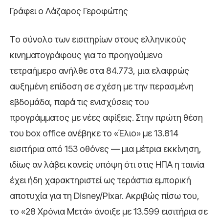
Γράφει ο Λάζαρος Γεροφώτης
Το σύνολο των εισιτηρίων στους ελληνικούς
κινηματογράφους για το προηγούμενο
τετραήμερο ανήλθε στα 84.773, μια ελαφρώς
αυξημένη επίδοση σε σχέση με την περασμένη
εβδομάδα, παρά τις ενισχύσεις του
προγράμματος με νέες αφίξεις. Στην πρώτη θέση
του box office ανέβηκε το «Έλιο» με 13.814
εισιτήρια από 153 οθόνες — μια μέτρια εκκίνηση,
ιδίως αν λάβει κανείς υπόψη ότι στις ΗΠΑ η ταινία
έχει ήδη χαρακτηριστεί ως τεράστια εμπορική
αποτυχία για τη Disney/Pixar. Ακριβώς πίσω του,
το «28 Χρόνια Μετά» άνοιξε με 13.599 εισιτήρια σε