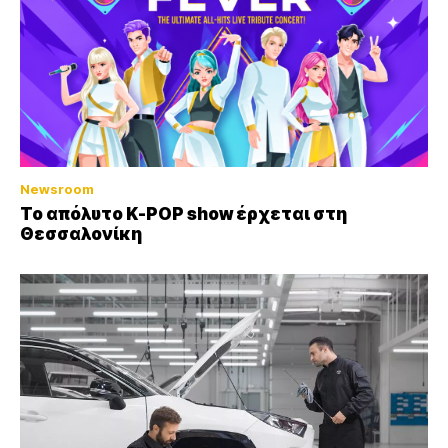
Newsroom
Το απόλυτο K-POP show έρχεται στη
Θεσσαλονίκη