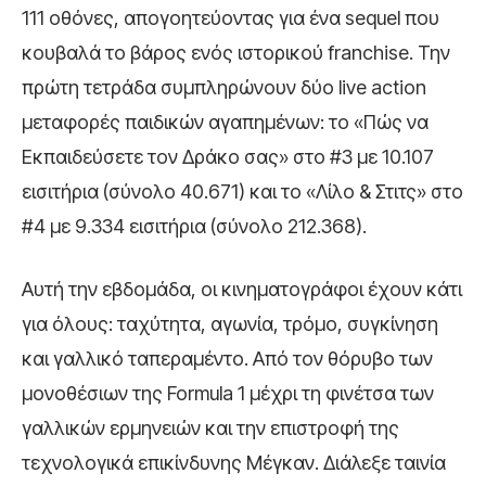
111 οθόνες, απογοητεύοντας για ένα sequel που
κουβαλά το βάρος ενός ιστορικού franchise. Την
πρώτη τετράδα συμπληρώνουν δύο live action
μεταφορές παιδικών αγαπημένων: το «Πώς να
Εκπαιδεύσετε τον Δράκο σας» στο #3 με 10.107
εισιτήρια (σύνολο 40.671) και το «Λίλο & Στιτς» στο
#4 με 9.334 εισιτήρια (σύνολο 212.368).
Αυτή την εβδομάδα, οι κινηματογράφοι έχουν κάτι
για όλους: ταχύτητα, αγωνία, τρόμο, συγκίνηση
και γαλλικό ταπεραμέντο. Από τον θόρυβο των
μονοθέσιων της Formula 1 μέχρι τη φινέτσα των
γαλλικών ερμηνειών και την επιστροφή της
τεχνολογικά επικίνδυνης Μέγκαν. Διάλεξε ταινία