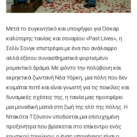
Μετά το συγκινητικό και υποψήφιο για Όσκαρ
καλύτερης ταινίας και σεναρίου «Past Lives», η
Σελίν Σονγκ επιστρέφει με ένα πιο ανάλαφρο
αλλά εξίσου συναισθηματικά φορτισμένο
ρομαντικό δράμα. Με φόντο την πολύβουη και
εκρηκτικά ζωντανή Νέα Υόρκη, μια πόλη που δεν
κοιμάται ποτέ και είναι γνωστή για τις ποικίλες και
δυναμικές σχέσεις της, η ταινία μας προσφέρει
μια μοναδική ματιά στη ζωή της ελίτ της πόλης. Η
Ντακότα Τζόνσον υποδύεται μια επιτυχημένη
προξενήτρα που βρίσκεται στο επίκεντρο ενός
ερωτικού τριγώνου: ο ένας υποψήφιος είναι ο