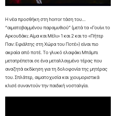
Η νέα προσθήκη στη horror τάση του…
“αιματοβαμμένου παραμυθιού” (μετά τα «Γουίνι το
Αρκουδάκι: Αίμα και Μέλι» 1 και 2 και το «Πήτερ
Παν: Εφιάλτης στη Χώρα του Ποτέ») είναι πιο
ακραία από ποτέ. Το γλυκό ελαφάκι Μπάμπι
μετατρέπεται σε ένα μεταλλαγμένο τέρας που
αναζητά εκδίκηση για τη δολοφονία της μητέρας
του. Σπλάτερ, αιματοχυσία και χιουμοριστικά
κλισέ συναντούν την παιδική νοσταλγία.