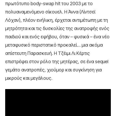
πρωτότυπο body-swap hit του 2003 με το
πολυαναμενόμενο σίκουελ. Η Άννα (Λίντσεϊ
Λόχαν), πλέον ενήλικη, έρχεται αντιμέτωπη με τη
μητρότητα και τις δυσκολίες της ανατροφής ενός
παιδιού και ενός εφήβου, όταν – φυσικά – ένα νέο
μεταφυσικό περιστατικό προκαλεί… μια ακόμα
απίστευτη Παρασκευή. Η Τζέιμι Λι Κέρτις
επιστρέφει στον ρόλο της μητέρας, σε ένα sequel
γεμάτο ανατροπές, χιούμορ και συγκίνηση για
μικρούς και μεγάλους.