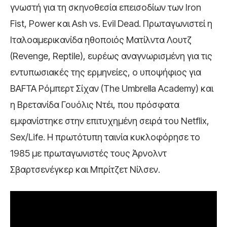
γνωστή για τη σκηνοθεσία επεισοδίων των Iron
Fist, Power και Ash vs. Evil Dead. Πρωταγωνιστεί η
Ιταλοαμερικανίδα ηθοποιός Ματίλντα Λουτζ
(Revenge, Reptile), ευρέως αναγνωρισμένη για τις
εντυπωσιακές της ερμηνείες, o υποψήφιος για
BAFTA Ρόμπερτ Σίχαν (The Umbrella Academy) και
η Βρετανίδα Γουόλις Ντέι, που πρόσφατα
εμφανίστηκε στην επιτυχημένη σειρά του Netflix,
Sex/Life. Η πρωτότυπη ταινία κυκλοφόρησε το
1985 με πρωταγωνιστές τους Άρνολντ
Σβαρτσενέγκερ και Μπρίτζετ Νίλσεν.