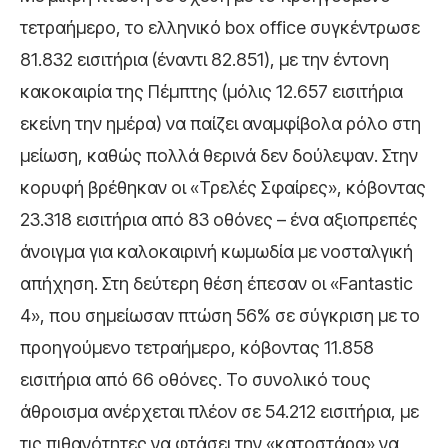
τετραήμερο, το ελληνικό box office συγκέντρωσε
81.832 εισιτήρια (έναντι 82.851), με την έντονη
κακοκαιρία της Πέμπτης (μόλις 12.657 εισιτήρια
εκείνη την ημέρα) να παίζει αναμφίβολα ρόλο στη
μείωση, καθώς πολλά θερινά δεν δούλεψαν. Στην
κορυφή βρέθηκαν οι «Τρελές Σφαίρες», κόβοντας
23.318 εισιτήρια από 83 οθόνες – ένα αξιοπρεπές
άνοιγμα για καλοκαιρινή κωμωδία με νοσταλγική
απήχηση. Στη δεύτερη θέση έπεσαν οι «Fantastic
4», που σημείωσαν πτώση 56% σε σύγκριση με το
προηγούμενο τετραήμερο, κόβοντας 11.858
εισιτήρια από 66 οθόνες. Το συνολικό τους
άθροισμα ανέρχεται πλέον σε 54.212 εισιτήρια, με
τις πιθανότητες να φτάσει την «κατοστάρα» να