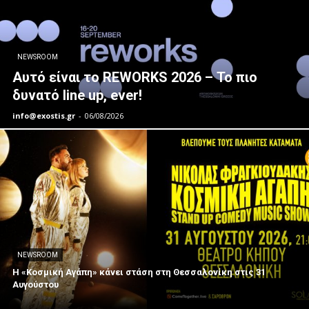
NEWSROOM
Αυτό είναι το REWORKS 2026 – Το πιο
δυνατό line up, ever!
info@exostis.gr
-
06/08/2026
NEWSROOM
Η «Κοσμική Αγάπη» κάνει στάση στη Θεσσαλονίκη στις 31
Αυγούστου