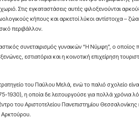
 χωριό. Στις εγκαταστάσεις αυτές φιλοξενούνται αρκούδ
ολογικούς κήπους και αρκετοί λύκοι αντίστοιχα – ζώα 
σικό περιβάλλον.
 αστικός συνεταιρισμός γυναικών “Η Νύμφη”, ο οποίος π
νώνες, εστιατόρια και η κοινοτική επιχείρηση τουρισ
τρατηγείο του Παύλου Μελά, ενώ το παλιό σχολείο είναι
5-1930), η οποία δε λειτουργούσε για πολλά χρόνια λ
έντρο του Αριστοτελείου Πανεπιστημίου Θεσσαλονίκης
Ο Αρκτούρου.