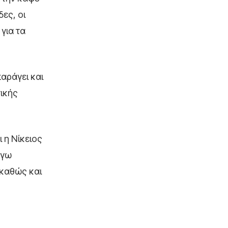
ες, οι
για τα
αράγει και
τικής
 η Νίκειος
όγω
 καθώς και