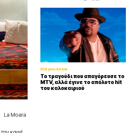
Did you know
Το τραγούδι που απαγόρευσε το
MTV, αλλά έγινε το απόλυτο hit
του καλοκαιριού
La Moara
 την καφέ