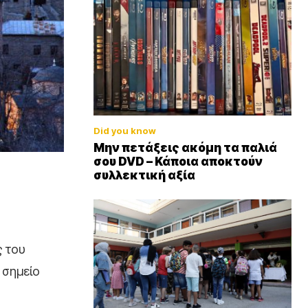
Did you know
Μην πετάξεις ακόμη τα παλιά
σου DVD – Κάποια αποκτούν
συλλεκτική αξία
ς του
 σημείο