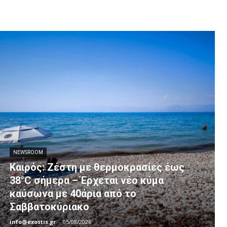
NEWSROOM
Καιρός: Ζέστη με θερμοκρασίες έως
38°C σήμερα – Έρχεται νέο κύμα
καύσωνα με 40άρια από το
Σαββατοκύριακο
info@exostis.gr
-
05/08/2026