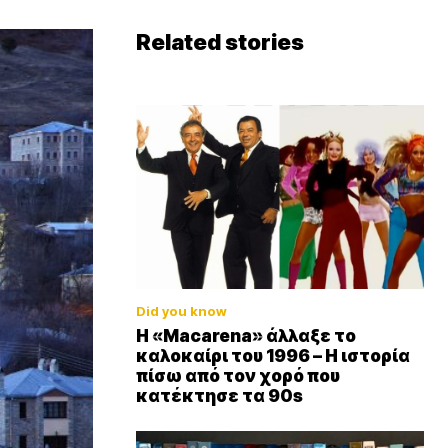
Related stories
Did you know
Η «Macarena» άλλαξε το
καλοκαίρι του 1996 – Η ιστορία
πίσω από τον χορό που
κατέκτησε τα 90s