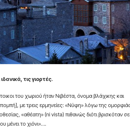
ιδανικά, τις γιορτές.
τοικοι του χωριού ήταν Νιβέστα, όνομα βλάχικης και
μπή], με τρεις ερμηνείες: «Νύφη» λόγω της ομορφιά
θεσίας, «αθέατη» (ni vista) πιθανώς διότι βρισκόταν σε
υ μένει το χιόνι»….