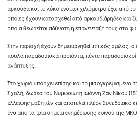
αρκούδα και το λύκο ενάμισι χιλιόμετρο έξω από το
οποίες έχουν κατασχεθεί από αρκουδιάρηδες και ζω
οποία θεωρείται αδύνατη η επανένταξη τους στο φυ
Στην περιοχή έχουν δημιουργηθεί ιππικός όμιλος, ο
πουλά παραδοσιακά προϊόντα, πέντε παραδοσιακοί ξε
ανάπτυξης.
Στο χωριό υπάρχει επίσης και το μισογκρεμισμένο σ
Σχολή, δωρεά του Νυμφαιώτη Ιωάννη Ζαν Νίκου (187
έλλειψης μαθητών και αποτελεί πλέον Συνεδριακό κ
ένα από τα τρία σημεία ενημέρωσης κοινού της ΜΚ