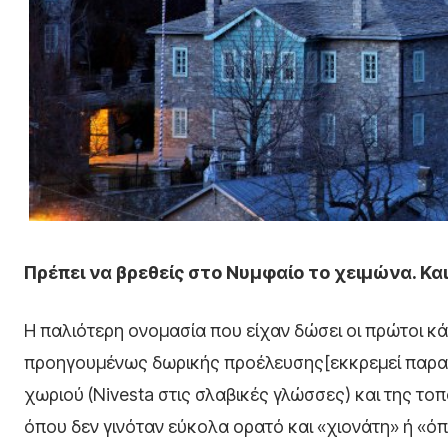
Πρέπει να βρεθείς στο Νυμφαίο το χειμώνα. Και 
Η παλιότερη ονομασία που είχαν δώσει οι πρώτοι κά
προηγουμένως δωρικής προέλευσης[εκκρεμεί παραπο
χωριού (Nivesta στις σλαβικές γλώσσες) και της τοπο
όπου δεν γινόταν εύκολα ορατό και «χιονάτη» ή «όπο