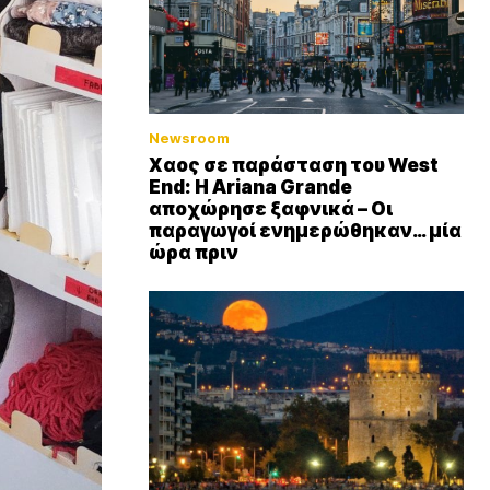
Newsroom
Xαος σε παράσταση του West
End: Η Αriana Grande
αποχώρησε ξαφνικά – Οι
παραγωγοί ενημερώθηκαν… μία
ώρα πριν