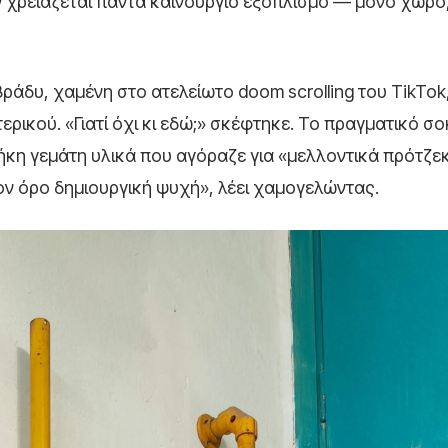
ν χρειάζεται πάντα καινούργιο εξοπλισμό — μόνο χώρο,
 βράδυ, χαμένη στο ατελείωτο doom scrolling του TikTok
ερικού. «Γιατί όχι κι εδώ;» σκέφτηκε. Το πραγματικό σ
θήκη γεμάτη υλικά που αγόραζε για «μελλοντικά πρότζε
τον όρο δημιουργική ψυχή», λέει χαμογελώντας.