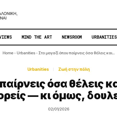
VIEWS
MIND THE ART
NEWSROOM
URBANITIES
Home
Urbanities
Στο μαγαζί όπου παίρνεις όσα θέλεις και...
Urbanities
Ζωή στην πόλη
παίρνεις όσα θέλεις κ
ρείς — κι όμως, δουλ
02/01/2026