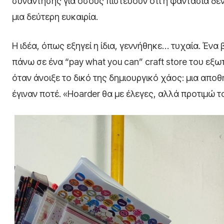
συνάντησης για όσους πιστεύουν ότι η φαντασία δε
μια δεύτερη ευκαιρία.
Η ιδέα, όπως εξηγεί η ίδια, γεννήθηκε… τυχαία. Ένα
πάνω σε ένα “pay what you can” craft store του εξωτ
όταν άνοιξε το δικό της δημιουργικό χάος: μια απο
έγιναν ποτέ. «Hoarder θα με έλεγες, αλλά προτιμώ 