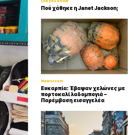
Did you know
Πού χάθηκε η Janet Jackson;
Newsroom
Ευκαρπία: Έβαψαν χελώνες με
πορτοκαλί λαδομπογιά –
Παρέμβαση εισαγγελέα