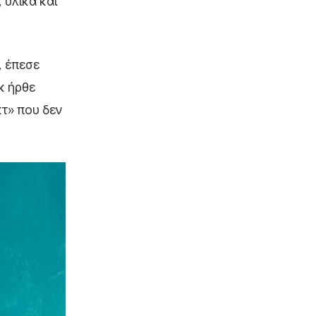
 υλικά και
, έπεσε
οκ ήρθε
κτ» που δεν