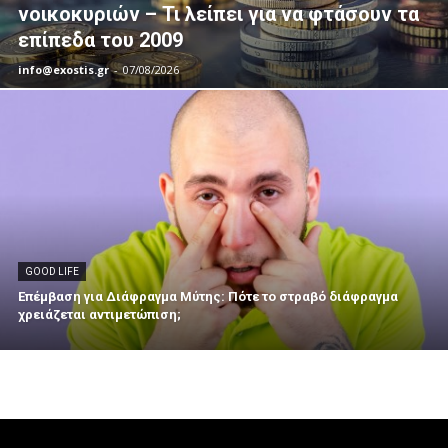
νοικοκυριών – Τι λείπει για να φτάσουν τα
επίπεδα του 2009
info@exostis.gr
-
07/08/2026
GOOD LIFE
Επέμβαση για Διάφραγμα Μύτης: Πότε το στραβό διάφραγμα
χρειάζεται αντιμετώπιση;