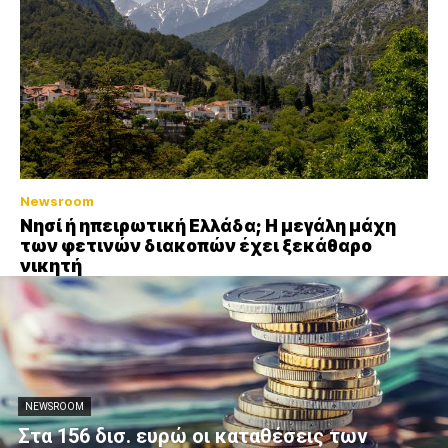
Newsroom
Νησί ή ηπειρωτική Ελλάδα; Η μεγάλη μάχη
των φετινών διακοπών έχει ξεκάθαρο
νικητή
NEWSROOM
Στα 156 δισ. ευρώ οι καταθέσεις των