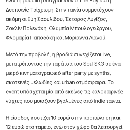
ενώ τη μουσική υπογράφουν ο The Boy και η
Δεσποινίς Τρίχρωμη. Στην ταινία συμμετέχουν
ακόμη οι Εύη Σαουλίδου, Έκτορας Λυγίζος,
Ζακλίν Πολενάκη, Ολυμπία Μπουλογεώργου,
Φλομαρία Παπαδάκη και Μαριάννα Λιανού.
Μετά την προβολή, η βραδιά συνεχίζεται live,
μετατρέποντας την ταράτσα του Soul SKG σε ένα
μικρό κινηματογραφικό after party με synths,
σκοτεινές μελωδίες και urban ατμόσφαιρα. Το
event υπόσχεται μία από εκείνες τις καλοκαιρινές
νύχτες που μοιάζουν βγαλμένες από indie ταινία.
Η είσοδος κοστίζει 10 ευρώ στην προπώληση και
12 ευρώ στο ταμείο, ενώ στον χώρο θα λειτουργεί