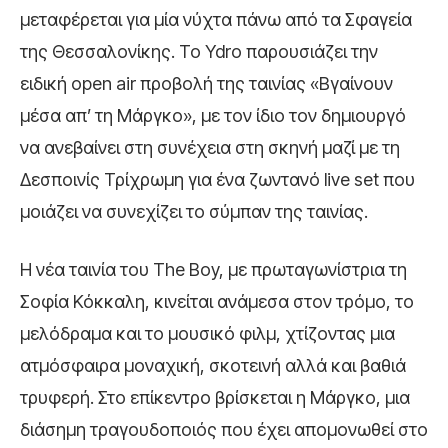
μεταφέρεται για μία νύχτα πάνω από τα Σφαγεία
της Θεσσαλονίκης. Το Ydro παρουσιάζει την
ειδική open air προβολή της ταινίας «Βγαίνουν
μέσα απ’ τη Μάργκο», με τον ίδιο τον δημιουργό
να ανεβαίνει στη συνέχεια στη σκηνή μαζί με τη
Δεσποινίς Τρίχρωμη για ένα ζωντανό live set που
μοιάζει να συνεχίζει το σύμπαν της ταινίας.
Η νέα ταινία του
The Boy
, με πρωταγωνίστρια τη
Σοφία Κόκκαλη
, κινείται ανάμεσα στον τρόμο, το
μελόδραμα και το μουσικό φιλμ, χτίζοντας μια
ατμόσφαιρα μοναχική, σκοτεινή αλλά και βαθιά
τρυφερή. Στο επίκεντρο βρίσκεται η Μάργκο, μια
διάσημη τραγουδοποιός που έχει απομονωθεί στο