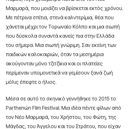
Μαρμαρά, που μοιάζει να βρίσκεται εκτός χρόνου.
Με πέτρινα σπίτια, στενά καλντερίμια, θέα που
χάνεται μέχρι τον Τορωναίο Κόλπο και μια σιωπή
που δύσκολα συναντά κανείς πια στην Ελλάδα
του σήμερα. Μια σιωπή γνώριμη. Σαν εκείνη των
παιδικών καλοκαιριών, όταν τα μεσημέρια
ακούγονταν μόνο τζιτζίκια και οι πλατείες
περίμεναν υπομονετικά να γεμίσουν ξανά ζωή
μόλις έπεφτε ο ήλιος.
Μέσα σε αυτό το σκηνικό γεννήθηκε το 2015 το
Parthenώn Film Festival. Μια ιδέα πέντε φίλων από
τον Νέο Μαρμαρά, του Χρήστου, του Φώτη, της
Μάγδας, του Άγγελου και του Στράτου, που είχαν