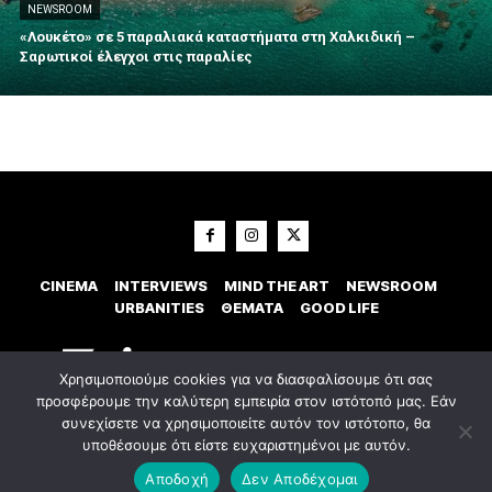
NEWSROOM
«Λουκέτο» σε 5 παραλιακά καταστήματα στη Χαλκιδική –
Σαρωτικοί έλεγχοι στις παραλίες
CINEMA
INTERVIEWS
MIND THE ART
NEWSROOM
URBANITIES
ΘΕΜΑΤΑ
GOOD LIFE
Χρησιμοποιούμε cookies για να διασφαλίσουμε ότι σας
προσφέρουμε την καλύτερη εμπειρία στον ιστότοπό μας. Εάν
συνεχίσετε να χρησιμοποιείτε αυτόν τον ιστότοπο, θα
υποθέσουμε ότι είστε ευχαριστημένοι με αυτόν.
© 2023 Εxostispress - All right reserved. Κατασκευή Ιστοσελίδας
idees
digital agency
Αποδοχή
Δεν Αποδέχομαι
Οροι χρήσης