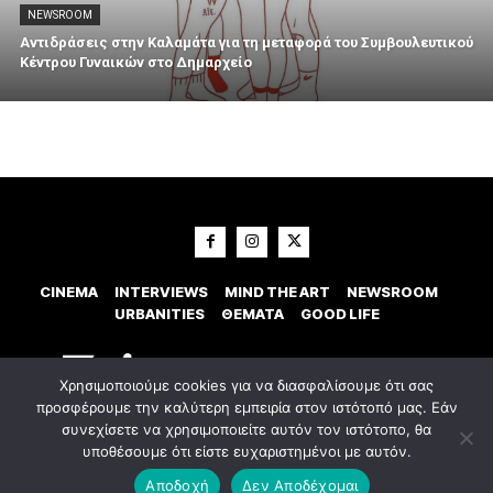
NEWSROOM
Αντιδράσεις στην Καλαμάτα για τη μεταφορά του Συμβουλευτικού
Κέντρου Γυναικών στο Δημαρχείο
CINEMA
INTERVIEWS
MIND THE ART
NEWSROOM
URBANITIES
ΘΕΜΑΤΑ
GOOD LIFE
Χρησιμοποιούμε cookies για να διασφαλίσουμε ότι σας
προσφέρουμε την καλύτερη εμπειρία στον ιστότοπό μας. Εάν
συνεχίσετε να χρησιμοποιείτε αυτόν τον ιστότοπο, θα
υποθέσουμε ότι είστε ευχαριστημένοι με αυτόν.
© 2023 Εxostispress - All right reserved. Κατασκευή Ιστοσελίδας
idees
digital agency
Αποδοχή
Δεν Αποδέχομαι
Οροι χρήσης