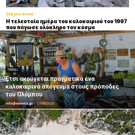
Did you know
Η τελευταία ημέρα του καλοκαιριού του 1997
που πάγωσε ολόκληρο τον κόσμο
TRAVEL
Έτσι ακούγεται πραγματικά ένα
καλοκαιρινό απόγευμα στους πρόποδες
του Ολύμπου
info@exostis.gr
-
07/08/2026