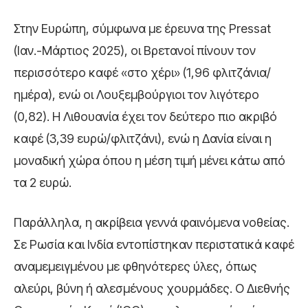
Στην Ευρώπη, σύμφωνα με έρευνα της Pressat
(Ιαν.-Μάρτιος 2025), οι Βρετανοί πίνουν τον
περισσότερο καφέ «στο χέρι» (1,96 φλιτζάνια/
ημέρα), ενώ οι Λουξεμβούργιοι τον λιγότερο
(0,82). Η Λιθουανία έχει τον δεύτερο πιο ακριβό
καφέ (3,39 ευρώ/φλιτζάνι), ενώ η Δανία είναι η
μοναδική χώρα όπου η μέση τιμή μένει κάτω από
τα 2 ευρώ.
Παράλληλα, η ακρίβεια γεννά φαινόμενα νοθείας.
Σε Ρωσία και Ινδία εντοπίστηκαν περιστατικά καφέ
αναμεμειγμένου με φθηνότερες ύλες, όπως
αλεύρι, βύνη ή αλεσμένους χουρμάδες. Ο Διεθνής