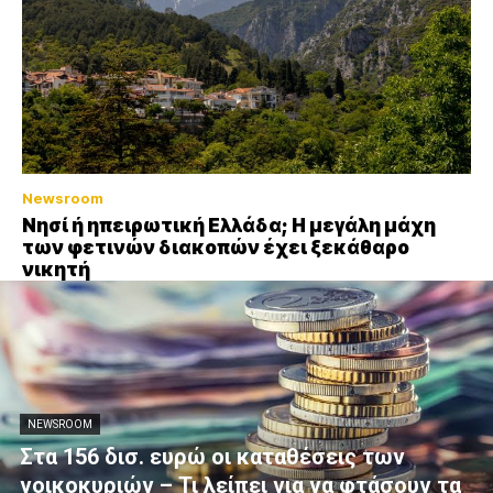
Newsroom
Νησί ή ηπειρωτική Ελλάδα; Η μεγάλη μάχη
των φετινών διακοπών έχει ξεκάθαρο
νικητή
NEWSROOM
Στα 156 δισ. ευρώ οι καταθέσεις των
νοικοκυριών – Τι λείπει για να φτάσουν τα