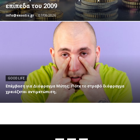
επίπεδα του 2009
info@exostis.gr
-
07/08/2026
GOOD LIFE
Επέμβαση για Διάφραγμα Μύτης: Πότε το στραβό διάφραγμα
χρειάζεται αντιμετώπιση;