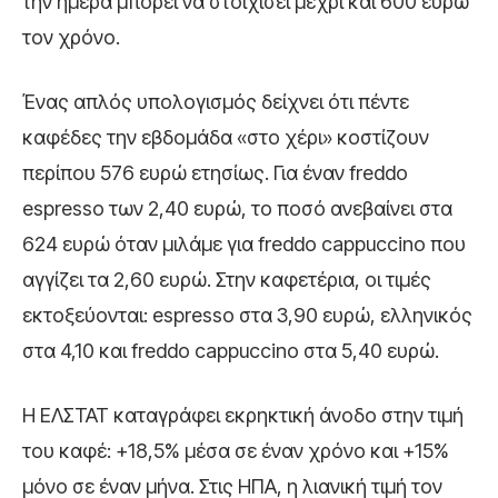
την ημέρα μπορεί να στοιχίσει μέχρι και 600 ευρώ
τον χρόνο.
Ένας απλός υπολογισμός δείχνει ότι πέντε
καφέδες την εβδομάδα «στο χέρι» κοστίζουν
περίπου 576 ευρώ ετησίως. Για έναν freddo
espresso των 2,40 ευρώ, το ποσό ανεβαίνει στα
624 ευρώ όταν μιλάμε για freddo cappuccino που
αγγίζει τα 2,60 ευρώ. Στην καφετέρια, οι τιμές
εκτοξεύονται: espresso στα 3,90 ευρώ, ελληνικός
στα 4,10 και freddo cappuccino στα 5,40 ευρώ.
Η ΕΛΣΤΑΤ καταγράφει εκρηκτική άνοδο στην τιμή
του καφέ: +18,5% μέσα σε έναν χρόνο και +15%
μόνο σε έναν μήνα. Στις ΗΠΑ, η λιανική τιμή τον