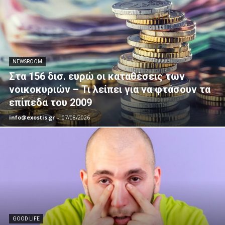
NEWSROOM
Στα 156 δισ. ευρώ οι καταθέσεις των
νοικοκυριών – Τι λείπει για να φτάσουν τα
επίπεδα του 2009
info@exostis.gr
-
07/08/2026
GOOD LIFE