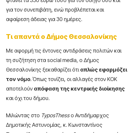
φτάνει τα 350 ευρώ τόσο για τον οδηγό όσο και
για τον συνεπιβάτη, ενώ προβλέπεται και
αφαίρεση άδειας για 30 ημέρες.
Τι απαντά ο Δήμος Θεσσαλονίκης
Με αφορμή τις έντονες αντιδράσεις πολιτών και
τη συζήτηση στα social media, ο Δήμος
Θεσσαλονίκης ξεκαθαρίζει ότι
απλώς εφαρμόζει
τον νόμο
. Όπως τονίζει, οι αλλαγές στον ΚΟΚ
αποτελούν
απόφαση της κεντρικής διοίκησης
και όχι του δήμου.
Μιλώντας στο
TyposThess
o Αντιδήμαρχος
Δημοτικής Αστυνομίας, κ. Κωνσταντίνος