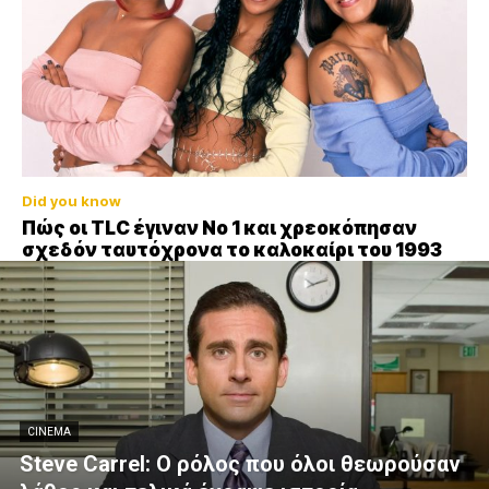
Did you know
Πώς οι TLC έγιναν Νο 1 και χρεοκόπησαν
σχεδόν ταυτόχρονα το καλοκαίρι του 1993
CINEMA
Steve Carrel: Ο ρόλος που όλοι θεωρούσαν