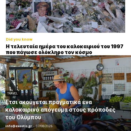
Did you know
Η τελευταία ημέρα του καλοκαιριού του 1997
που πάγωσε ολόκληρο τον κόσμο
TRAVEL
Έτσι ακούγεται πραγματικά ένα
καλοκαιρινό απόγευμα στους πρόποδες
του Ολύμπου
info@exostis.gr
-
07/08/2026