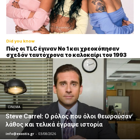
Did you know
Πώς οι TLC έγιναν Νο 1 και χρεοκόπησαν
σχεδόν ταυτόχρονα το καλοκαίρι του 1993
CINEMA
Steve Carrel: Ο ρόλος που όλοι θεωρούσαν
λάθος και τελικά έγραψε ιστορία
info@exostis.gr
-
03/08/2026