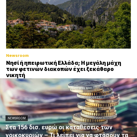
Newsroom
Νησί ή ηπειρωτική Ελλάδα; Η μεγάλη μάχη
των φετινών διακοπών έχει ξεκάθαρο
νικητή
NEWSROOM
Στα 156 δισ. ευρώ οι καταθέσεις των
νοικοκυριών – Τι λείπει για να φτάσουν τα