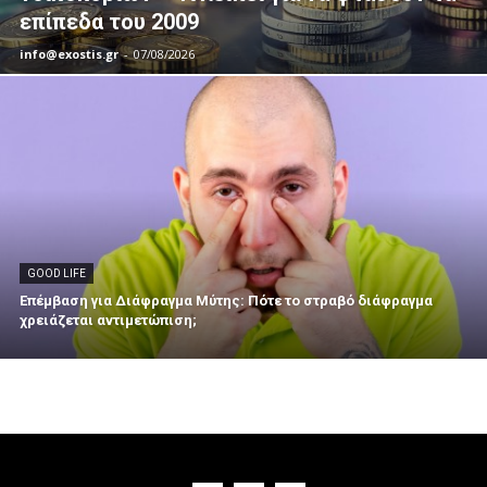
επίπεδα του 2009
info@exostis.gr
-
07/08/2026
GOOD LIFE
Επέμβαση για Διάφραγμα Μύτης: Πότε το στραβό διάφραγμα
χρειάζεται αντιμετώπιση;