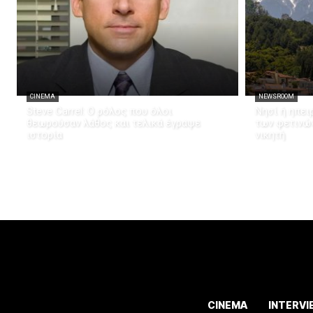
CINEMA
NEWSROOM
Steve Carrel: Ο ρόλος που όλοι
Νησί ή ηπει
θεωρούσαν λάθος και τελικά έγραψε
των φετινώ
ιστορία
νικητή
CINEMA
INTERVI