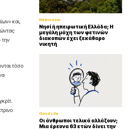
Newsroom
ίων» και,
Νησί ή ηπειρωτική Ελλάδα; Η
λώντας
μεγάλη μάχη των φετινών
διακοπών έχει ξεκάθαρο
 την
νικητή
ονται τόσο
να
κρίτ.
έτρινο
Good Life
Οι άνθρωποι τελικά αλλάζουν;
Μια έρευνα 63 ετών δίνει την