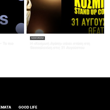
NEWSROOM
– Το πιο
Η «Κοσμική Αγάπη» κάνει στάση στη
Θεσσαλονίκη στις 31 Αυγούστου
ΕΜΑΤΑ
GOOD LIFE