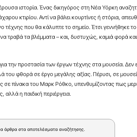
αφέρουσα ιστορία. Ένας δικηγόρος στη Νέα Υόρκη αναζη
χαρου κτιρίου. Αντί να βάλει κουρτίνες ή στόρια, απευ
γο τέχνης που θα κάλυπτε το σημείο. Έτσι γεννήθηκε τ
να τραβά τα βλέμματα – και, δυστυχώς, καμιά φορά και
ια την προστασία των έργων τέχνης στα μουσεία. Δεν ε
ά του φθορά σε έργο μεγάλης αξίας. Πέρυσι, σε μουσε
ές σε πίνακα του
Μαρκ Ρόθκο
, υπενθυμίζοντας πως μερ
ς, αλλά η παιδική περιέργεια.
α άρθρα στα αποτελέσματα αναζήτησης.