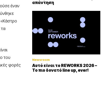
απάντηση
τούσε έναν
θύνθηκε
ο «Κάστρο
 τα
ίναι
ίο του
Newsroom
ικές φορές
Αυτό είναι το REWORKS 2026 –
Το πιο δυνατό line up, ever!