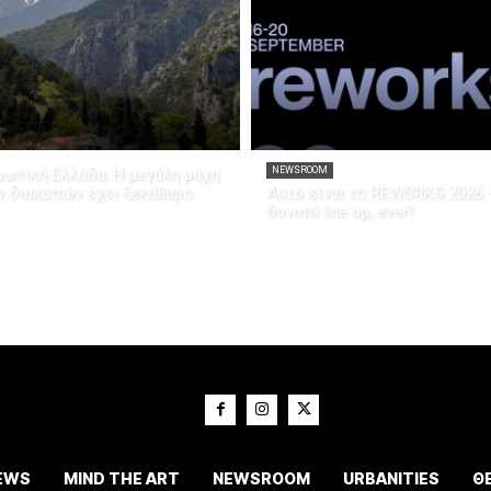
ρωτική Ελλάδα; Η μεγάλη μάχη
NEWSROOM
ν διακοπών έχει ξεκάθαρο
Αυτό είναι το REWORKS 2026 
δυνατό line up, ever!
EWS
MIND THE ART
NEWSROOM
URBANITIES
Θ