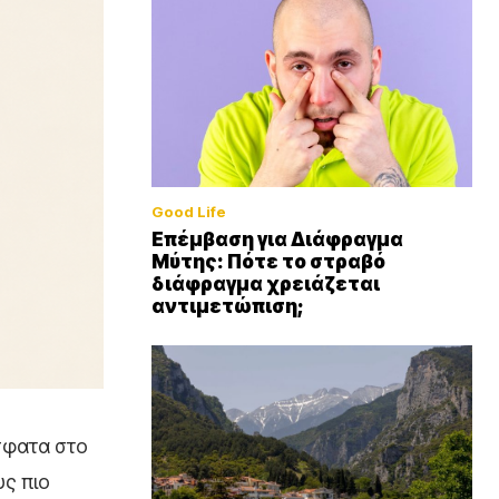
Good Life
Επέμβαση για Διάφραγμα
Μύτης: Πότε το στραβό
διάφραγμα χρειάζεται
αντιμετώπιση;
σφατα στο
υς πιο