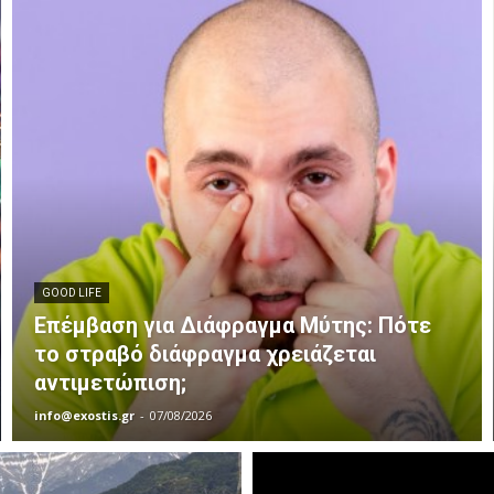
GOOD LIFE
Επέμβαση για Διάφραγμα Μύτης: Πότε
το στραβό διάφραγμα χρειάζεται
αντιμετώπιση;
info@exostis.gr
-
07/08/2026