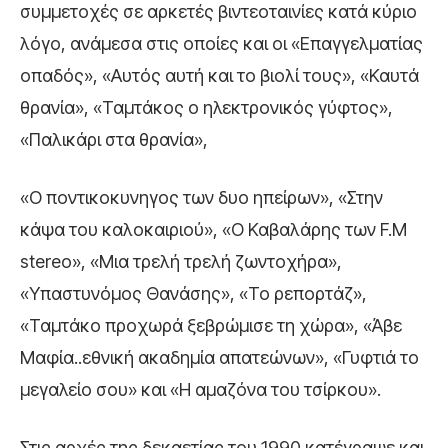
συμμετοχές σε αρκετές βιντεοταινίες κατά κύριο
λόγο, ανάμεσα στις οποίες και οι «Επαγγελματίας
οπαδός», «Αυτός αυτή και το βιολί τους», «Καυτά
θρανία», «Ταμτάκος ο ηλεκτρονικός γύφτος»,
«Παλικάρι στα θρανία»,
«Ο ποντικοκυνηγος των δυο ηπείρων», «Στην
κάψα του καλοκαιριού», «Ο Καβαλάρης των F.M
stereo», «Μια τρελή τρελή ζωντοχήρα»,
«Υπαστυνόμος Θανάσης», «Το ρεπορτάζ»,
«Ταμτάκο προχωρά ξεβρώμισε τη χώρα», «Άβε
Μαφία..εθνική ακαδημία απατεώνων», «Γυφτιά το
μεγαλείο σου» και «Η αμαζόνα του τσίρκου».
Στις αρχές της δεκαετίας του 1990 κατέγραψε και