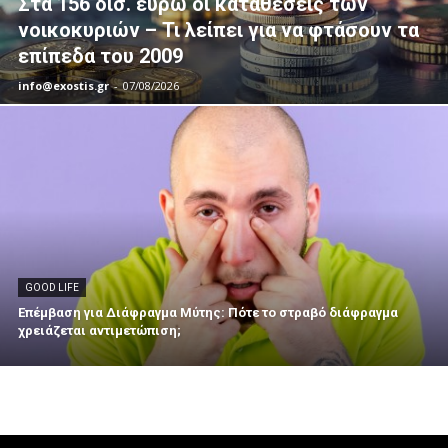
Στα 156 δισ. ευρώ οι καταθέσεις των
νοικοκυριών – Τι λείπει για να φτάσουν τα
επίπεδα του 2009
info@exostis.gr
-
07/08/2026
GOOD LIFE
Επέμβαση για Διάφραγμα Μύτης: Πότε το στραβό διάφραγμα
χρειάζεται αντιμετώπιση;