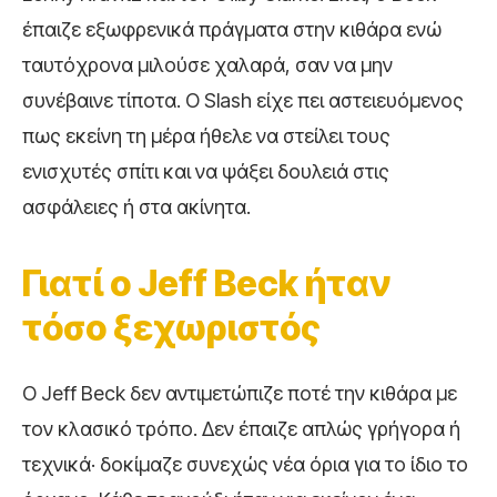
έπαιζε εξωφρενικά πράγματα στην κιθάρα ενώ
ταυτόχρονα μιλούσε χαλαρά, σαν να μην
συνέβαινε τίποτα. Ο Slash είχε πει αστειευόμενος
πως εκείνη τη μέρα ήθελε να στείλει τους
ενισχυτές σπίτι και να ψάξει δουλειά στις
ασφάλειες ή στα ακίνητα.
Γιατί ο Jeff Beck ήταν
τόσο ξεχωριστός
Ο Jeff Beck δεν αντιμετώπιζε ποτέ την κιθάρα με
τον κλασικό τρόπο. Δεν έπαιζε απλώς γρήγορα ή
τεχνικά· δοκίμαζε συνεχώς νέα όρια για το ίδιο το