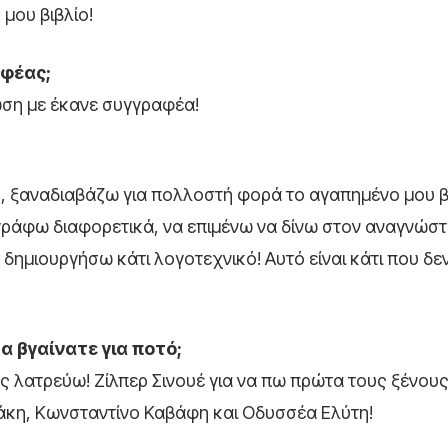
 μου βιβλίο!
αφέας;
ση με έκανε συγγραφέα!
, ξαναδιαβάζω για πολλοστή φορά το αγαπημένο μου βι
 γράφω διαφορετικά, να επιμένω να δίνω στον αναγνώστ
α δημιουργήσω κάτι λογοτεχνικό! Αυτό είναι κάτι που δε
α βγαίνατε για ποτό;
ς λατρεύω! Ζίλπερ Σινουέ για να πω πρώτα τους ξένους
ζάκη, Κωνσταντίνο Καβάφη και Οδυσσέα Ελύτη!