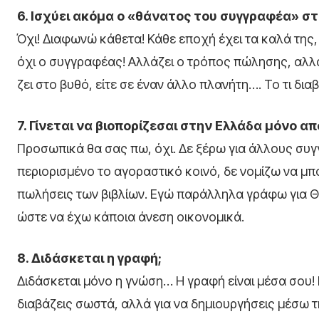
6. Ισχύει ακόμα ο «θάνατος του συγγραφέα» στ
Όχι! Διαφωνώ κάθετα! Κάθε εποχή έχει τα καλά της,
όχι ο συγγραφέας! Αλλάζει ο τρόπος πώλησης, αλλά
ζει στο βυθό, είτε σε έναν άλλο πλανήτη…. Το τι δια
7. Γίνεται να βιοπορίζεσαι στην Ελλάδα μόνο α
Προσωπικά θα σας πω, όχι. Δε ξέρω για άλλους συγ
περιορισμένο το αγοραστικό κοινό, δε νομίζω να μπο
πωλήσεις των βιβλίων. Εγώ παράλληλα γράφω για Θέ
ώστε να έχω κάποια άνεση οικονομικά.
8. Διδάσκεται η γραφή;
Διδάσκεται μόνο η γνώση… Η γραφή είναι μέσα σου! Μ
διαβάζεις σωστά, αλλά για να δημιουργήσεις μέσω τη