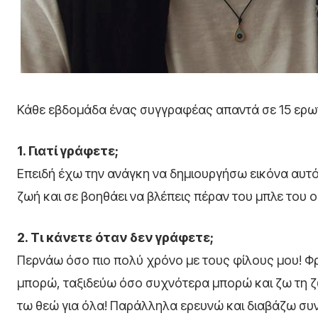
Κάθε εβδομάδα ένας συγγραφέας απαντά σε 15 ερωτ
1. Γιατί γράφετε;
Επειδή έχω την ανάγκη να δημιουργήσω εικόνα αυτό
ζωή και σε βοηθάει να βλέπεις πέραν του μπλε του 
2. Τι κάνετε όταν δεν γράφετε;
Περνάω όσο πιο πολύ χρόνο με τους φίλους μου! Φρ
μπορώ, ταξιδεύω όσο συχνότερα μπορώ και ζω τη ζ
τω θεώ για όλα! Παράλληλα ερευνώ και διαβάζω συν