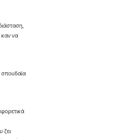
διάσταση,
 καν να
α σπουδαία
αφορετικά
υ ζει