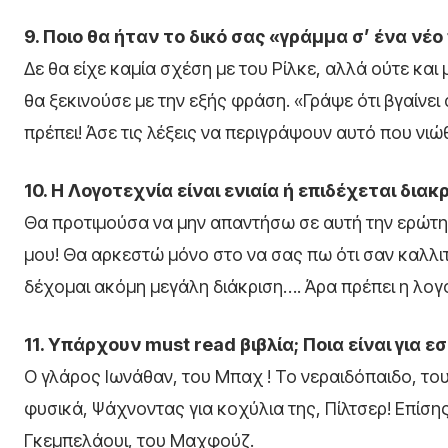
9. Ποιο θα ήταν το δικό σας «γράμμα σ’ ένα νέο
Δε θα είχε καμία σχέση με του Ρίλκε, αλλά ούτε και
θα ξεκινούσε με την εξής φράση. «Γράψε ότι βγαίνει
πρέπει! Άσε τις λέξεις να περιγράψουν αυτό που νιώ
10. Η Λογοτεχνία είναι ενιαία ή επιδέχεται διακ
Θα προτιμούσα να μην απαντήσω σε αυτή την ερώτηση
μου! Θα αρκεστώ μόνο στο να σας πω ότι σαν καλλι
δέχομαι ακόμη μεγάλη διάκριση…. Άρα πρέπει η λογοτ
11. Υπάρχουν must read βιβλία; Ποια είναι για εσ
Ο γλάρος Ιωνάθαν, του Μπαχ ! Το νεραιδόπαιδο, του 
φυσικά, Ψάχνοντας για κοχύλια της, Πίλτσερ! Επίση
Γκεμπελάουι, του Μαχφούζ.