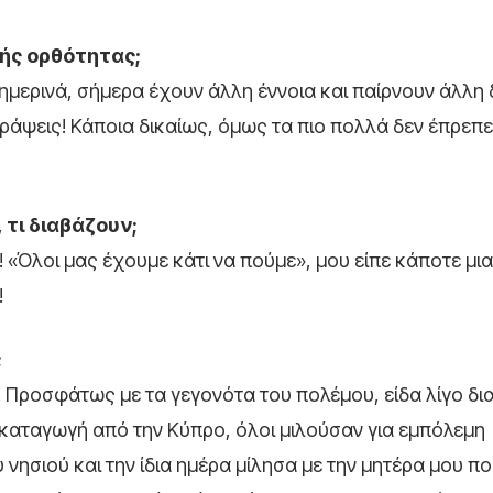
κής ορθότητας;
μερινά, σήμερα έχουν άλλη έννοια και παίρνουν άλλη 
ράψεις! Κάποια δικαίως, όμως τα πιο πολλά δεν έπρεπε
 τι διαβάζουν;
! «Όλοι μας έχουμε κάτι να πούμε», μου είπε κάποτε μι
!
;
Προσφάτως με τα γεγονότα του πολέμου, είδα λίγο δι
 καταγωγή από την Κύπρο, όλοι μιλούσαν για εμπόλεμη
ησιού και την ίδια ημέρα μίλησα με την μητέρα μου πο