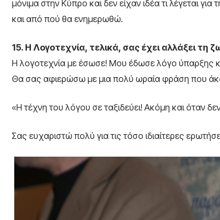
μόνιμα στην Κύπρο και δεν είχαν ιδέα τι λέγεται για 
και από πού θα ενημερωθώ.
15. Η Λογοτεχνία, τελικά, σας έχει αλλάξει τη ζ
Η λογοτεχνία με έσωσε! Μου έδωσε λόγο ύπαρξης κ
Θα σας αφιερώσω με μια πολύ ωραία φράση που άκο
«Η τέχνη του λόγου σε ταξιδεύει! Ακόμη και όταν δε
Σας ευχαριστώ πολύ για τις τόσο ιδιαίτερες ερωτήσε