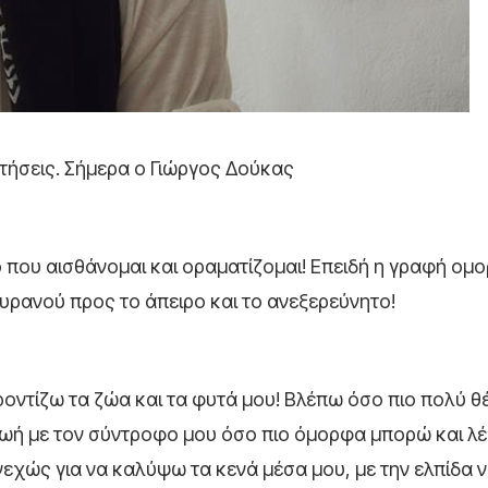
ήσεις. Σήμερα ο Γιώργος Δούκας
 που αισθάνομαι και οραματίζομαι! Επειδή η γραφή ομο
ουρανού προς το άπειρο και το ανεξερεύνητο!
οντίζω τα ζώα και τα φυτά μου! Βλέπω όσο πιο πολύ θ
ωή με τον σύντροφο μου όσο πιο όμορφα μπορώ και λέ
εχώς για να καλύψω τα κενά μέσα μου, με την ελπίδα 