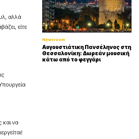
υλ, αλλά
άζει, είτε
Newsroom
Αυγουστιάτικη Πανσέληνος στη
Θεσσαλονίκη: Δωρεάν μουσική
κάτω από το φεγγάρι
ις
 Υπουργεία
 και να
εργείται!