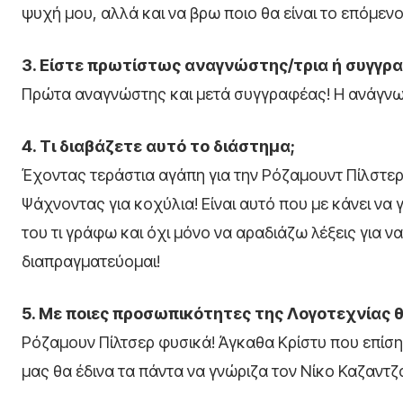
ψυχή μου, αλλά και να βρω ποιο θα είναι το επόμενο
3. Είστε πρωτίστως αναγνώστης/τρια ή συγγρ
Πρώτα αναγνώστης και μετά συγγραφέας! Η ανάγνω
4. Τι διαβάζετε αυτό το διάστημα;
Έχοντας τεράστια αγάπη για την Ρόζαμουντ Πίλστερ
Ψάχνοντας για κοχύλια! Είναι αυτό που με κάνει να
του τι γράφω και όχι μόνο να αραδιάζω λέξεις για ν
διαπραγματεύομαι!
5. Με ποιες προσωπικότητες της Λογοτεχνίας θ
Ρόζαμουν Πίλτσερ φυσικά! Άγκαθα Κρίστυ που επίση
μας θα έδινα τα πάντα να γνώριζα τον Νίκο Καζαντ