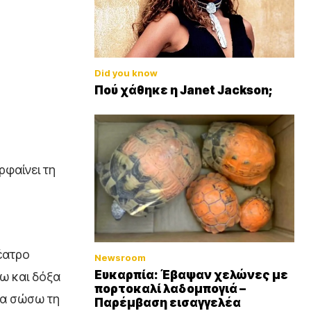
Did you know
Πού χάθηκε η Janet Jackson;
ρφαίνει τη
έατρο
Newsroom
Ευκαρπία: Έβαψαν χελώνες με
ω και δόξα
πορτοκαλί λαδομπογιά –
να σώσω τη
Παρέμβαση εισαγγελέα