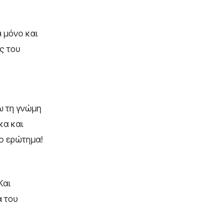
α μόνο και
ς του
ω τη γνώμη
κα και
το ερώτημα!
Και
ά του