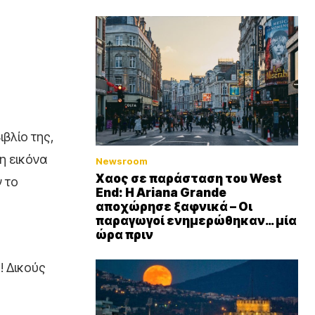
βλίο της,
η εικόνα
Newsroom
Xαος σε παράσταση του West
ν το
End: Η Αriana Grande
αποχώρησε ξαφνικά – Οι
παραγωγοί ενημερώθηκαν… μία
ώρα πριν
! Δικούς