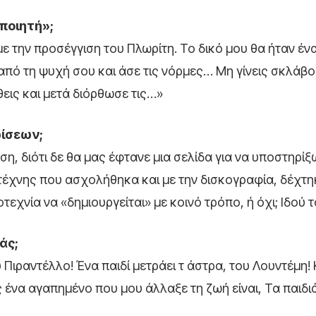
 ποιητή»;
 με την προσέγγιση του Πλωρίτη. Το δικό μου θα ήταν έν
 από τη ψυχή σου και άσε τις νόρμες… Μη γίνεις σκλάβο
θεις και μετά διόρθωσε τις…»
ρίσεων;
, διότι δε θα μας έφτανε μια σελίδα για να υποστηρίξ
τέχνης που ασχολήθηκα και με την δισκογραφία, δέχτη
εχνία να «δημιουργείται» με κοινό τρόπο, ή όχι; Ιδού 
άς;
Πιραντέλλο! Ένα παιδί μετράει τ άστρα, του Λουντέμη! 
ς ένα αγαπημένο που μου άλλαξε τη ζωή είναι, Τα παιδι