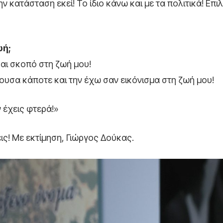
την κατάσταση εκεί! Το ίδιο κάνω και με τα πολιτικά! Επ
ωή;
αι σκοπό στη ζωή μου!
υσα κάποτε και την έχω σαν εικόνισμα στη ζωή μου!
ν έχεις φτερά!»
ις! Με εκτίμηση, Γιώργος Δούκας.