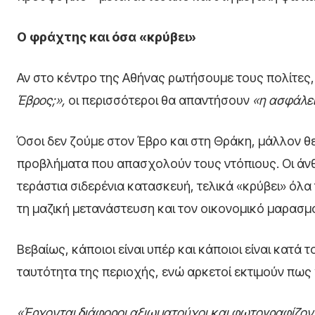
Ο φράχτης και όσα «κρύβει»
Αν στο κέντρο της Αθήνας ρωτήσουμε τους πολίτες
Έβρος;»,
οι περισσότεροι θα απαντήσουν
«η ασφάλε
Όσοι δεν ζούμε στον Έβρο και στη Θράκη, μάλλον θ
προβλήματα που απασχολούν τους ντόπιους. Οι άνθ
τεράστια σιδερένια κατασκευή, τελικά «κρύβει» όλ
τη μαζική μετανάστευση και τον οικονομικό μαρασμ
Βεβαίως, κάποιοι είναι υπέρ και κάποιοι είναι κατ
ταυτότητα της περιοχής, ενώ αρκετοί εκτιμούν πως 
«Έρχονται διάφοροι αξιωματούχοι και φωτογραφίζοντα