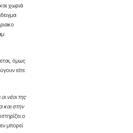
και χωριά
άδειγμα
ύριακο
άμ
εται, όμως
εύγουν είτε
οι νέοι της
α και στην
στηρίζει ο
εν μπορεί