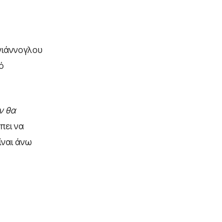
γιάννογλου
ό
ν θα
πει να
ίναι άνω