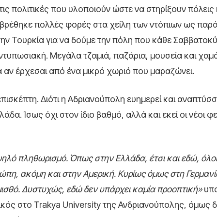
ις πολιτικές που υλοποιούν ώστε να στηρίξουν πόλεις 
 βρέθηκε πολλές φορές στα χείλη των ντόπιων ως παρ
ην Τουρκία για να δούμε την πόλη που κάθε Σαββατοκ
εντυπωσιακή. Μεγάλα τζαμιά, παζάρια, μουσεία και χαμ
ά αν έρχεσαι από ένα μικρό χωριό που μαραζώνει.
πισκέπτη. Διότι η Αδριανούπολη ευημερεί και αναπτύσσ
άδα. Ίσως όχι στον ίδιο βαθμό, αλλά και εκεί οι νέοι φ
ηλό πληθωρισμό. Όπως στην Ελλάδα, έτσι και εδώ, όλοι 
ώπη, ακόμη και στην Αμερική. Κυρίως όμως στη Γερμανί
μισθό. Δυστυχώς, εδώ δεν υπάρχει καμία προοπτική»
υπο
ός στο Trakya University της Ανδριανούπολης, όμως δ