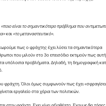
,
«ποιο είναι το σημαντικότερο πρόβλημα που αντιμετωπί
ια»
και
«το μεταναστευτικό».
εωρούμε πως ο φράχτης έχει λύσει τα σημαντικότερα
ρωποι που μιλούν στο 3
ο
επεισόδιο εκτιμούν πως αυτή
α τα υπόλοιπα προβλήματα. Δηλαδή, τη δημογραφική κα
ό.
ά του φράχτη. Όλοι όμως συμφωνούν πως έχει «σφραγίσει
γίνεται εργαλείο στα χέρια των πολιτικών.
ι στον φράχτη. Έχει γίνει αξιοθέατο. Έχουμε δει τόσες