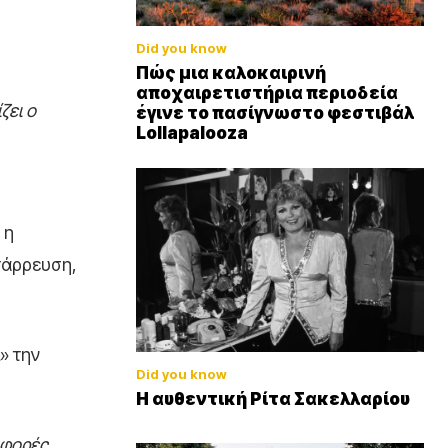
Did you know
Πώς μια καλοκαιρινή
αποχαιρετιστήρια περιοδεία
ζει ο
έγινε το πασίγνωστο φεστιβάλ
Lollapalooza
 η
τάρρευση,
» την
Did you know
Η αυθεντική Ρίτα Σακελλαρίου
 φορές