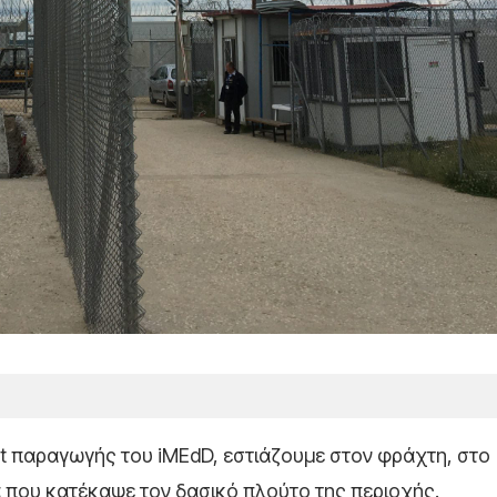
ast παραγωγής του
iMEdD,
εστιάζουμε στον φράχτη, στο
ά που κατέκαψε τον δασικό πλούτο της περιοχής.